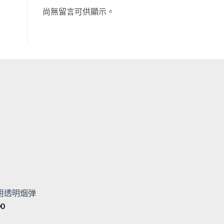
尚無留言可供顯示。
目
前
價
格：
目
。
T$500。
前
價
专用透明烟弹
格：
價
00
。
T$500。
格