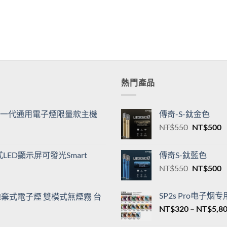
熱門產品
機| 一代通用電子煙限量款主機
傳奇-S-鈦金色
原
NT$
550
NT$
500
始
價
ED顯示屏可發光Smart
傳奇S-鈦藍色
格：
原
NT$
550
NT$
500
NT$550
N
始
價
SP2s Pro电子烟
00口拋棄式電子煙 雙模式無煙霧 台
格：
NT$
320
–
NT$
5,8
NT$550
N