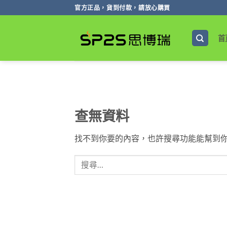
跳
官方正品，貨到付款，請放心購買
轉
至
首
內
容
查無資料
找不到你要的內容，也許搜尋功能能幫到你