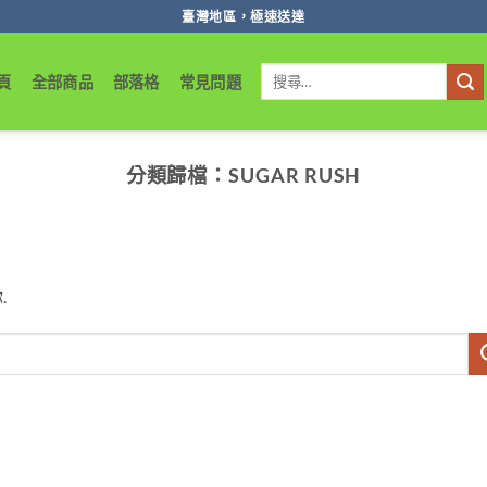
臺灣地區，極速送達
搜
頁
全部商品
部落格
常見問題
尋
關
鍵
字:
分類歸檔：
SUGAR RUSH
.