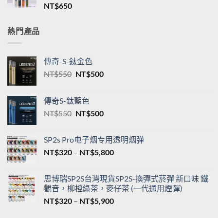
格
新品TNT一代通用煙桿 三檔調節 T·ONE皮革系列
範
單桿主機台灣現貨
圍：
NT$
650
NT$550
到
NT$5,200
熱門產品
傳奇-S-鈦金色
原
目
NT$
550
NT$
500
始
前
價
價
傳奇S-鈦藍色
格：
格：
原
目
NT$
550
NT$
500
NT$550。
NT$500。
始
前
價
價
SP2s Pro电子烟专用透明烟弹
格：
格：
價
NT$
320
–
NT$
5,800
NT$550。
NT$500。
格
範
思博瑞SP2S台灣現貨SP2S-換彈式菸彈 新口味 鐵
圍：