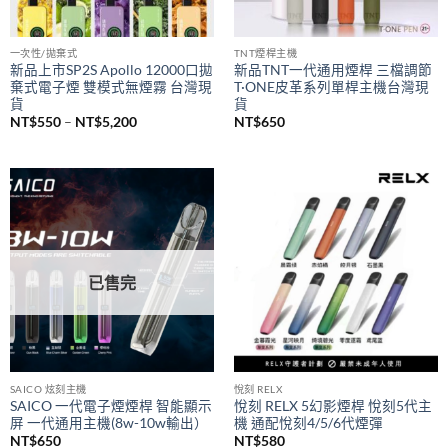
已售完
一次性/拋棄式
TNT煙桿主機
新品上市SP2S Apollo 12000口拋
新品TNT一代通用煙桿 三檔調節
棄式電子煙 雙模式無煙霧 台灣現
T·ONE皮革系列單桿主機台灣現
貨
貨
價
NT$
550
–
NT$
5,200
NT$
650
格
範
圍：
NT$550
到
NT$5,200
已售完