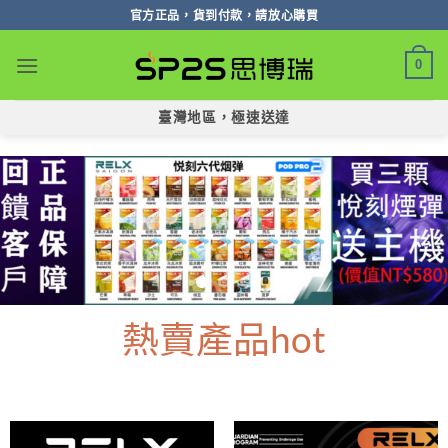
跳
官方正品，貨到付款，請放心購買
轉
至
0
內
容
臺灣地區，極速送達
熱賣產品hot