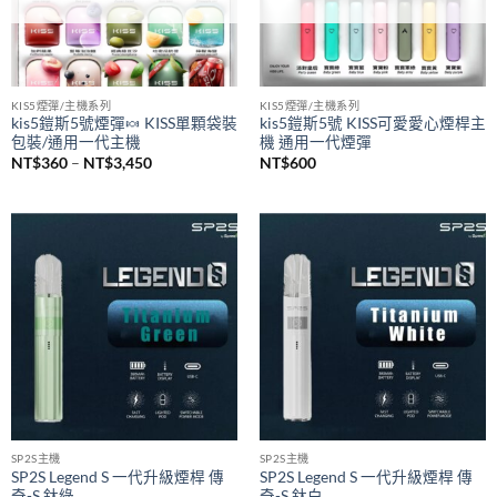
已售完
已售完
KIS5煙彈/主機系列
KIS5煙彈/主機系列
kis5鎧斯5號煙彈🍬 KISS單顆袋裝
kis5鎧斯5號 KISS可愛愛心煙桿主
包裝/通用一代主機
機 通用一代煙彈
價
NT$
360
–
NT$
3,450
NT$
600
格
範
圍：
NT$360
到
NT$3,450