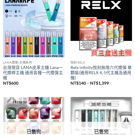
價
NT$
980
NT$
380
–
NT$
1,200
格
範
圍：
NT$380
到
NT$1,200
LANA煙彈/主機系列
悅刻 RELX
台灣現貨 LANA皮革主機 Lana一
Relx infinity悦刻無限六代煙彈 單
代煙桿主機 通用各種一代煙彈主
顆裝(通用RELX 4, 5代主機及通用
機
機)
價
NT$
600
NT$
140
–
NT$
1,399
格
範
圍：
NT$140
到
NT$1,399