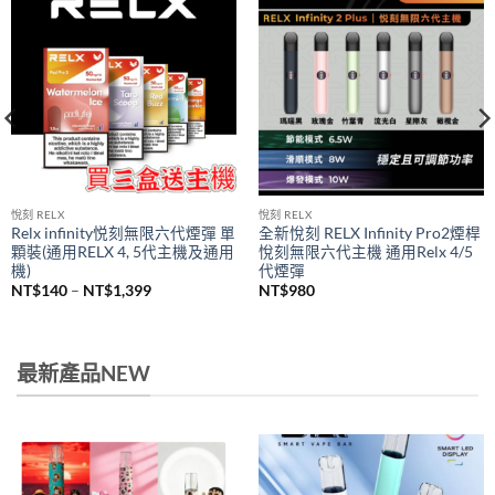
悅刻 RELX
悅刻 RELX
Relx infinity悦刻無限六代煙彈 單
全新悅刻 RELX Infinity Pro2煙桿
顆裝(通用RELX 4, 5代主機及通用
悅刻無限六代主機 通用Relx 4/5
機)
代煙彈
價
NT$
140
–
NT$
1,399
NT$
980
格
範
圍：
NT$140
到
最新產品NEW
NT$1,399