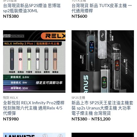
SP2S煙油
TUTX主機
台灣現貨新品SP2S煙油 思博瑞
台灣現貨 新品 TUTX皮革主機 一
sp2瓶裝煙油30ML
代通用煙桿
NT$
380
NT$
600
悅刻 RELX
SP2S主機
全新悅刻 RELX Infinity Pro2煙桿
新品上市 SP2S天王星注油主機套
悅刻無限六代主機 通用Relx 4/5
裝 sp2s Uranus大煙主機 大功率
代煙彈
電子煙主機 台灣現貨