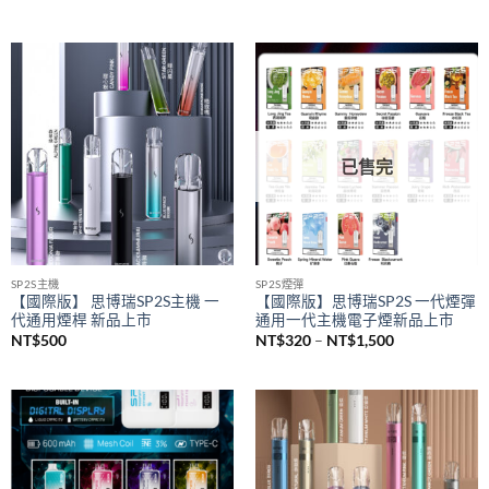
SAICO 炫刻主機
悅刻 RELX
SAICO 一代電子煙煙桿 智能顯示
悅刻 RELX 5幻影煙桿 悅刻5代主
屏 一代通用主機(8w-10w輸出）
機 通配悅刻4/5/6代煙彈
NT$
650
NT$
580
已售完
SP2S主機
SP2S煙彈
【國際版】 思博瑞SP2S主機 一
【國際版】思博瑞SP2S 一代煙彈
代通用煙桿 新品上市
通用一代主機電子煙新品上市
價
NT$
500
NT$
320
–
NT$
1,500
格
範
圍：
NT$320
到