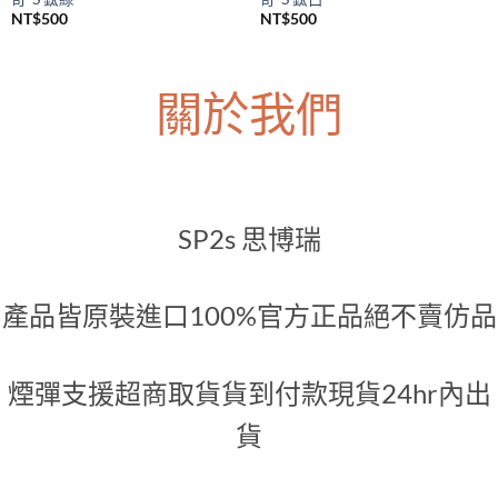
SP2S主機
SP2S主機
SP2S Legend S 一代升級煙桿 傳
SP2S Legend S 一代升級煙桿 傳
奇-S 鈦綠
奇-S 鈦白
NT$
500
NT$
500
關於我們
SP2s 思博瑞
產品皆原裝進口100%官方正品絕不賣仿品
煙彈支援超商取貨貨到付款現貨24hr內出