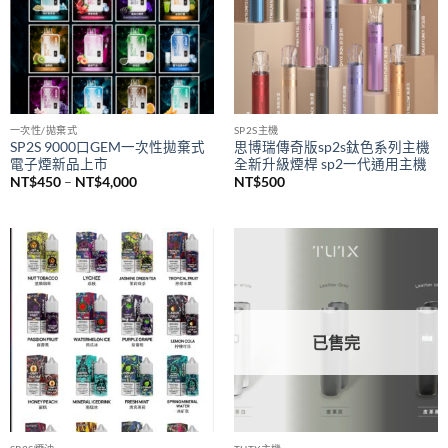
NT$1,500
一次性/拋棄式
SP2S主機
SP2S 9000口GEM一次性拋棄式
思博瑞傳奇版sp2s鈦色系列主機
電子煙新品上市
全新升級煙桿 sp2一代通用主機
價
NT$
450
–
NT$
4,000
NT$
500
格
範
圍：
NT$450
到
NT$4,000
已售完