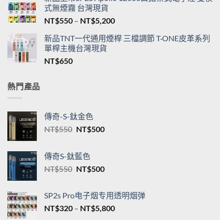
式無煙霧 台灣現貨
價
NT$
550
–
NT$
5,200
格
新品TNT一代通用煙桿 三檔調節 T·ONE皮革系列
範
單桿主機台灣現貨
圍：
NT$
650
NT$550
到
NT$5,200
熱門產品
傳奇-S-鈦金色
原
目
NT$
550
NT$
500
始
前
價
價
傳奇S-鈦藍色
格：
格：
原
目
NT$
550
NT$
500
NT$550。
NT$500。
始
前
價
價
SP2s Pro电子烟专用透明烟弹
格：
格：
價
NT$
320
–
NT$
5,800
NT$550。
NT$500。
格