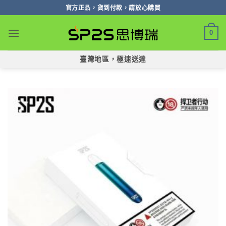
跳
官方正品，貨到付款，請放心購買
轉
至
0
內
容
臺灣地區，極速送達