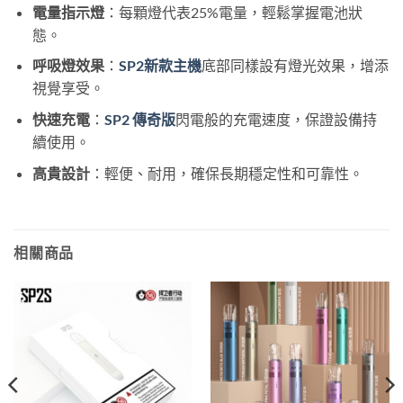
電量指示燈
：每顆燈代表25%電量，輕鬆掌握電池狀
態。
呼吸燈效果
：
SP2新款主機
底部同樣設有燈光效果，增添
視覺享受。
快速充電
：
SP2 傳奇版
閃電般的充電速度，保證設備持
續使用。
高貴設計
：輕便、耐用，確保長期穩定性和可靠性。
相關商品