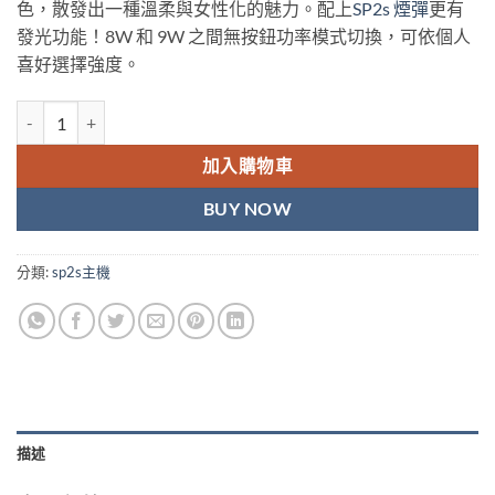
色，散發出一種溫柔與女性化的魅力。配上
SP2s 煙彈
更有
發光功能！8W 和 9W 之間無按鈕功率模式切換，可依個人
喜好選擇強度。
SP2S Legend S 一代升級煙桿 傳奇-S 鈦綠 數量
加入購物車
BUY NOW
分類:
sp2s主機
描述