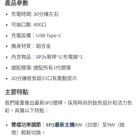
產品參數
充電時間: 30分鐘左右
可抽口數: 400口
充電設備：USB Type-C
機身材質：鋁合金
內含物品：
SP2s
單桿*1/充電線*1
適配煙彈: 通配所有1代煙彈
20分鐘吸食超15口有震動提示
主要特點
我們隆重推出最新
SP2
煙桿，採用時尚的鈦色設計和活力色
彩。具備以下特點：
雙檔功率調節
：
SP2最新主機
8W（白燈）至9W（綠
燈）輕鬆切換。