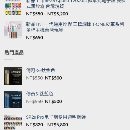
新品上市SP2S Apollo 12000口拋棄式電子煙 雙模
式無煙霧 台灣現貨
價
NT$
550
–
NT$
5,200
格
新品TNT一代通用煙桿 三檔調節 T·ONE皮革系列
範
單桿主機台灣現貨
圍：
NT$
650
NT$550
到
NT$5,200
熱門產品
傳奇-S-鈦金色
原
目
NT$
550
NT$
500
始
前
價
價
傳奇S-鈦藍色
格：
格：
原
目
NT$
550
NT$
500
NT$550。
NT$500。
始
前
價
價
SP2s Pro电子烟专用透明烟弹
格：
格：
價
NT$
320
–
NT$
5,800
NT$550。
NT$500。