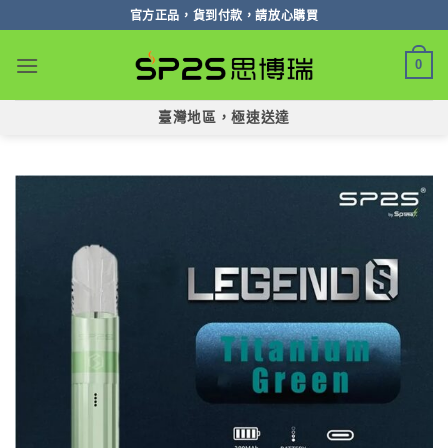
跳
官方正品，貨到付款，請放心購買
轉
至
0
內
容
臺灣地區，極速送達