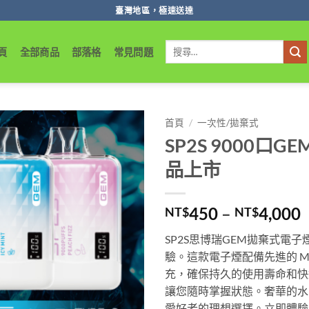
臺灣地區，極速送達
搜
頁
全部商品
部落格
常見問題
尋
關
鍵
字:
首頁
/
一次性/拋棄式
SP2S 9000
品上市
450
–
4,000
NT$
NT$
SP2S思博瑞GEM拋棄式電子煙
驗。這款電子煙配備先進的 Mesh 
充，確保持久的使用壽命和快
讓您隨時掌握狀態。奢華的水
愛好者的理想選擇。立即體驗