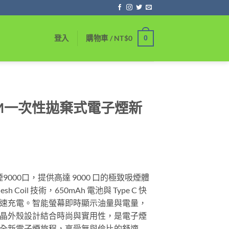
0
登入
購物車 /
NT$
0
口GEM一次性拋棄式電子煙新
價
格
9000口，提供高達 9000 口的極致吸煙體
範
Coil 技術，650mAh 電池與 Type C 快
圍：
速充電。智能螢幕即時顯示油量與電量，
NT$450
晶外殼設計結合時尚與實用性，是電子煙
到
全新電子煙旅程，享受無與倫比的舒適