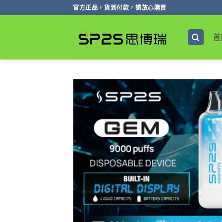
跳
官方正品，貨到付款，請放心購買
轉
至
首
內
容