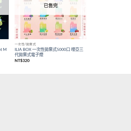
已售完
一次性/拋棄式
t M
ILIA BOX 一次性拋棄式5000口 哩亞三
代拋棄式電子煙
NT$
320
目
前
價
格：