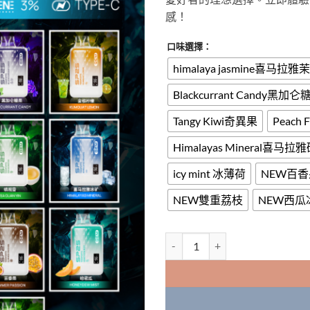
感！
口味選擇：
himalaya jasmine喜马拉
Blackcurrant Candy黑加仑
Tangy Kiwi奇異果
Peach
Himalayas Mineral喜马
icy mint 冰薄荷
NEW百香
NEW雙重荔枝
NEW西瓜
SP2S 9000口GEM一次性拋棄