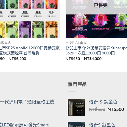
已售完
/拋棄式
一次性/拋棄式
市SP2S Apollo 12000口拋棄式電
新品上市 Sp2s拋棄式煙彈 Superspo
 雙模式無煙霧 台灣現貨
Sp2s一次性12000口 9000口
價
價
550
–
NT$
5,200
NT$
450
–
NT$
4,000
格
格
範
範
圍：
圍：
NT$550
NT$450
到
到
NT$5,200
NT$4,000
熱門產品
機| 一代通用電子煙限量款主機
傳奇-S-鈦金色
原
NT$
550
NT$
500
始
價
ED顯示屏可發光Smart
傳奇S-鈦藍色
格：