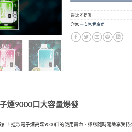
貨號:
不提供
分類:
一次性/拋棄式
電子煙9000口大容量爆發
您設計！這款電子煙高達9000口的使用壽命，讓您隨時隨地享受