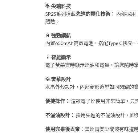
🌟
尖端科技
SP2S系列搭載
先進的霧化技術：
內部採用
體驗。
🔋
強勁續航
內置650mAh高效電池，搭配Type 
📱
智能顯示
電子螢幕實時顯示煙油和電量，讓您隨時
💎
奢華設計
水晶外殼設計，內部菱形造型如同閃耀的
便捷操作：
這款電子煙使用非常簡單，只
不漏油設計：
採用先進的不漏油設計，即
使用完畢後丟棄
：當煙霧變少或沒有味道