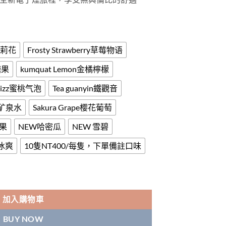
NT$4,000
雅茉莉花
Frosty Strawberry草莓物语
糖果
kumquat Lemon金橘檸檬
 Fizz蜜桃气泡
Tea guanyin鐵觀音
拉雅矿泉水
Sakura Grape樱花葡萄
果
NEW哈密瓜
NEW 雪碧
冰爽
10隻NT400/每隻，下單備註口味
式電子煙新品上市 數量
加入購物車
BUY NOW