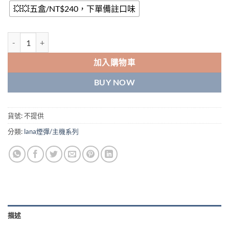
💥💥五盒/NT$240，下單備註口味
Lana煙彈 lana透明發光彈 通用SP2、RELX一代 通用電子煙彈 數量
加入購物車
BUY NOW
貨號:
不提供
分類:
lana煙彈/主機系列
描述