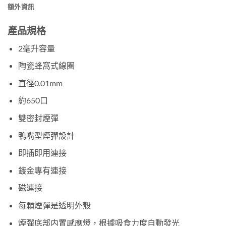
額外資訊
產品規格
2毫升容量
陶瓷蜂窩式線圈
直徑0.01mm
約650口
雙密封煙彈
鴨嘴型煙彈設計
即插即用連接
鍍金專有連接
磁連接
每顆煙彈是透明外殼
煙彈底部内置感應燈，根據吸食力度自動發光