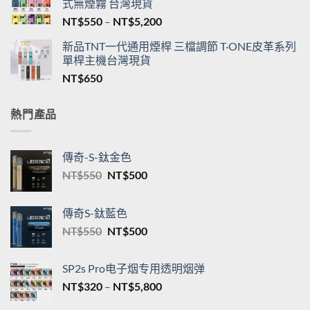
式無煙霧 台灣現貨
價
NT$
550
–
NT$
5,200
格
新品TNT一代通用煙桿 三檔調節 T·ONE皮革系列
範
單桿主機台灣現貨
圍：
NT$
650
NT$550
到
NT$5,200
熱門產品
傳奇-S-鈦金色
原
目
NT$
550
NT$
500
始
前
價
價
傳奇S-鈦藍色
格：
格：
原
目
NT$
550
NT$
500
NT$550。
NT$500。
始
前
價
價
SP2s Pro电子烟专用透明烟弹
格：
格：
價
NT$
320
–
NT$
5,800
NT$550。
NT$500。
格