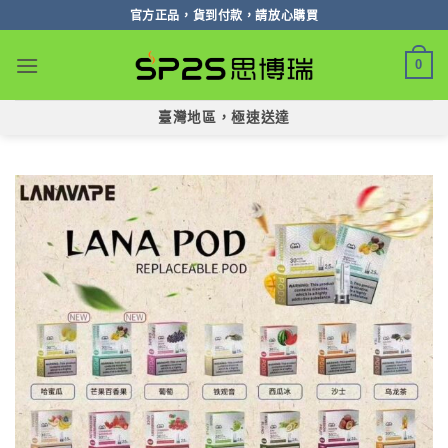
跳
官方正品，貨到付款，請放心購買
轉
至
0
內
容
臺灣地區，極速送達