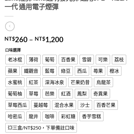
一代 通用電子煙彈
價
260
–
1,200
NT$
NT$
格
口味選擇
範
圍：
老冰棍
薄荷
葡萄
百香果
雪碧
可樂
荔枝
NT$260
蘋果
鐵觀音
藍莓
綠豆
西瓜
苺果
橙冰
到
NT$1,200
水蜜桃
紅茶
深海冰泉
芒果奶昔
烏龍茶
葡萄柚
草莓
芭樂
紅酒
鳳梨
奇異果
草莓西瓜
蔓越莓
混合水果
沙士
百香芒果
哈密瓜
龍井
咖啡
彩虹糖
香芋雪糕
💥三盒/NT$250，下單備註口味