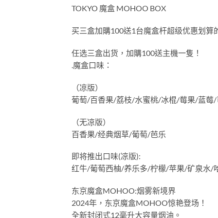
TOKYO 魔盒 MOHOO BOX
买三盒加購100送1台魔盒杆超级优惠划算
任选三盒出货，加購100送主機一隻！
.魔盒口味：
（凉版）
葡萄/百香果/荔枝/水蜜桃/冰棍/莓果/蓝莓
（无凉版）
百香果/经典烟草/葡萄/芭乐
即将推出口味(凉版):
红牛/葡萄西柚/养乐多/柠檬/苹果/矿泉水/
东京魔盒MOHOO:烟雾新境界
2024年，东京魔盒MOHOO惊艳登场！
全新封闭式12毫升大容量烟油。