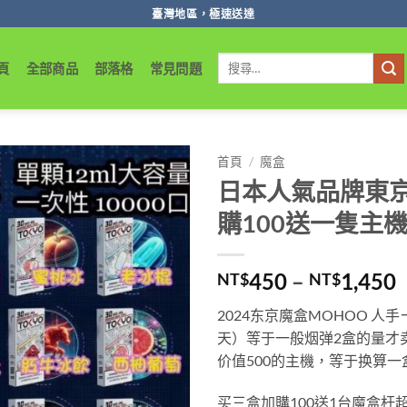
臺灣地區，極速送達
搜
頁
全部商品
部落格
常見問題
尋
關
鍵
字:
首頁
/
魔盒
日本人氣品牌東京
購100送一隻主
450
–
1,450
NT$
NT$
2024东京魔盒MOHOO 人
天）等于一般烟弹2盒的量才
价值500的主機，等于换算一
买三盒加購100送1台魔盒杆