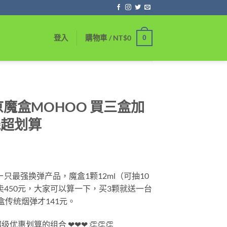
0
登入
購物車 /
NT$
0
魔盒MOHOO 買三盒加
機超划算
價
格
手ㄧ只最强换弹产品，魔盒1颗12ml（可抽10
範
卖450元，大家可以算一下，买3颗就送一台
圍：
盒传统烟弹才141元。
NT$450
到
超级优惠划算的组合
❤❤❤ 👏👏👏