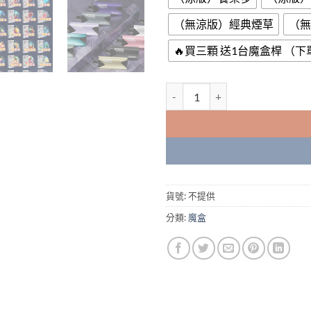
（無涼版）經典煙草
（無
🔥買三顆 送1台魔盒桿 （
日本人氣品牌東京魔盒MOHOO 
貨號:
不提供
分類:
魔盒