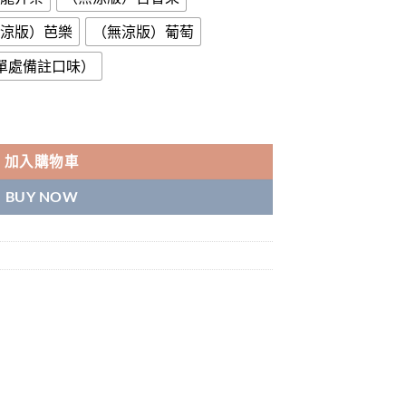
涼版）芭樂
（無涼版）葡萄
下單處備註口味）
買三盒加購100送一隻主機超划算 數量
加入購物車
BUY NOW