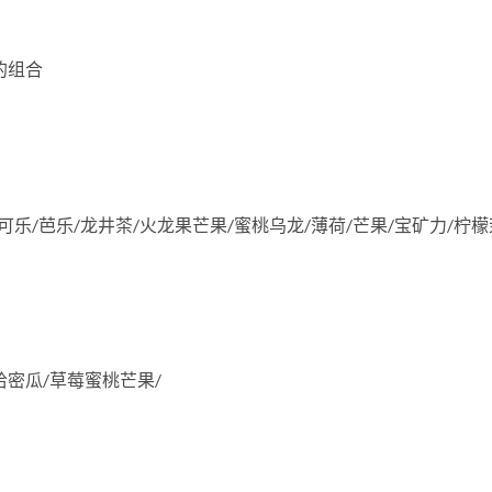
的组合
/可乐/芭乐/龙井茶/火龙果芒果/蜜桃乌龙/薄荷/芒果/宝矿力/柠
哈密瓜/草莓蜜桃芒果/