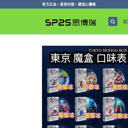
跳
官方正品，貨到付款，請放心購買
轉
至
首
內
容