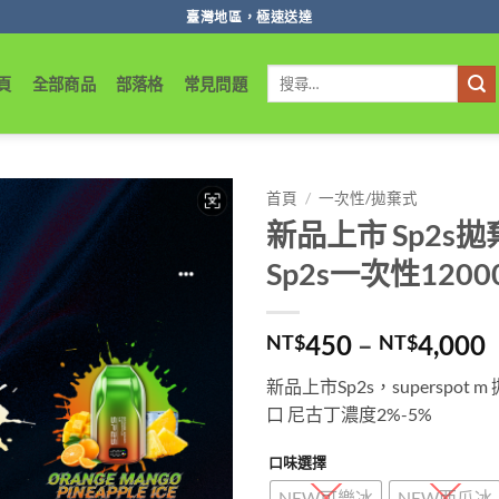
臺灣地區，極速送達
搜
頁
全部商品
部落格
常見問題
尋
關
鍵
字:
首頁
/
一次性/拋棄式
新品上市 Sp2s拋棄
Sp2s一次性1200
450
–
4,000
NT$
NT$
新品上市Sp2s，superspo
口 尼古丁濃度2%-5%
口味選擇
NEW可樂冰
NEW西瓜冰