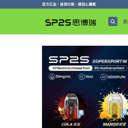
跳
官方正品，貨到付款，請放心購買
轉
至
首
內
容