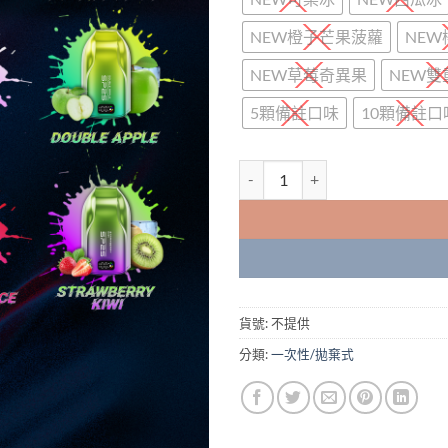
NEW橙子芒果菠蘿
NE
NEW草莓奇異果
NEW雙
5顆備註口味
10顆備註口
新品上市 Sp2s拋棄式煙彈 Supersp
貨號:
不提供
分類:
一次性/拋棄式