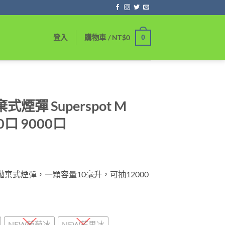
0
登入
購物車 /
NT$
0
式煙彈 Superspot M
0口 9000口
價
格
t m 拋棄式煙彈，一顆容量10毫升，可抽12000
範
圍：
NT$450
到
NEW葡萄冰
NEW芒果冰