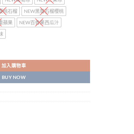
NT$4,000
W櫻桃石榴
NEW黑莓石榴櫻桃
重蘋果
NEW百香果西瓜汁
味
ot M Sp2s一次性12000口 9000口 數量
加入購物車
BUY NOW