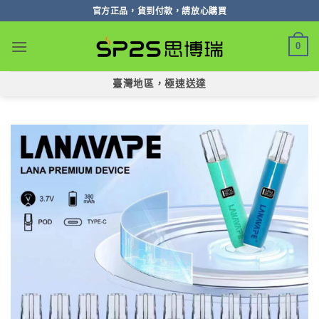
跳
官方正品，貨到付款，請放心購買
轉
至
0
內
容
臺灣地區，極速送達