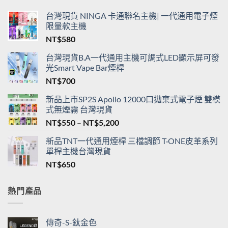
台灣現貨 NINGA 卡通聯名主機| 一代通用電子煙
限量款主機
NT$
580
台灣現貨B.A一代通用主機可調式LED顯示屏可發
光Smart Vape Bar煙桿
NT$
700
新品上市SP2S Apollo 12000口拋棄式電子煙 雙模
式無煙霧 台灣現貨
價
NT$
550
–
NT$
5,200
格
新品TNT一代通用煙桿 三檔調節 T·ONE皮革系列
範
單桿主機台灣現貨
圍：
NT$
650
NT$550
到
NT$5,200
熱門產品
傳奇-S-鈦金色