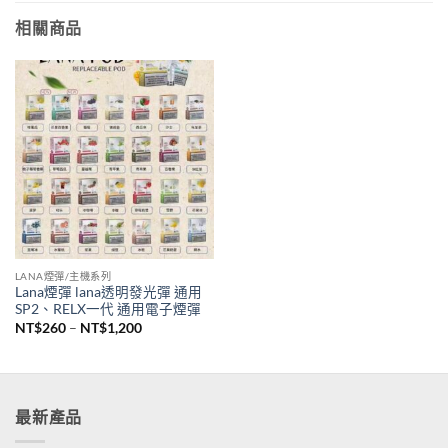
相關商品
LANA煙彈/主機系列
Lana煙彈 lana透明發光彈 通用
SP2、RELX一代 通用電子煙彈
價
NT$
260
–
NT$
1,200
格
範
圍：
NT$260
到
NT$1,200
最新產品