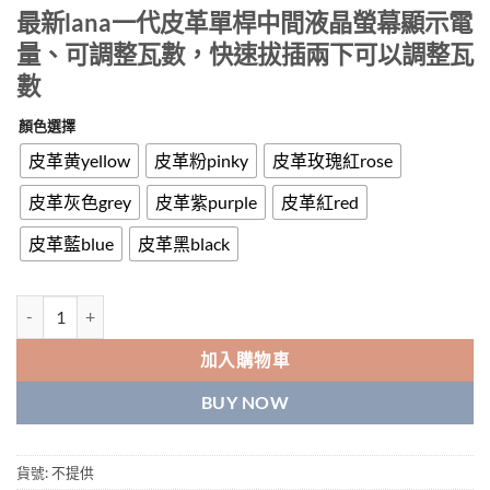
最新lana一代皮革單桿中間液晶螢幕顯示電
量、可調整瓦數，快速拔插兩下可以調整瓦
數
顏色選擇
皮革黄yellow
皮革粉pinky
皮革玫瑰紅rose
皮革灰色grey
皮革紫purple
皮革紅red
皮革藍blue
皮革黑black
台灣現貨 LANA皮革主機 Lana一代煙桿主機 通用各種一代煙彈主機 數
加入購物車
BUY NOW
貨號:
不提供