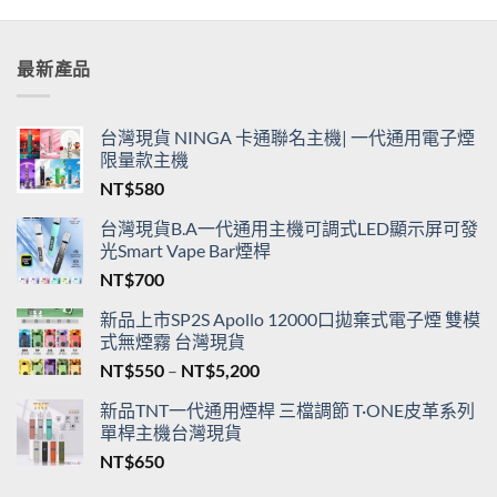
最新產品
台灣現貨 NINGA 卡通聯名主機| 一代通用電子煙
限量款主機
NT$
580
台灣現貨B.A一代通用主機可調式LED顯示屏可發
光Smart Vape Bar煙桿
NT$
700
新品上市SP2S Apollo 12000口拋棄式電子煙 雙模
式無煙霧 台灣現貨
價
NT$
550
–
NT$
5,200
格
新品TNT一代通用煙桿 三檔調節 T·ONE皮革系列
範
單桿主機台灣現貨
圍：
NT$
650
NT$550
到