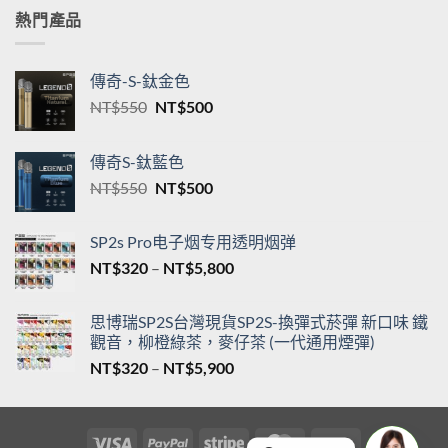
NT$5,200
熱門產品
傳奇-S-鈦金色
原
目
NT$
550
NT$
500
始
前
價
價
傳奇S-鈦藍色
格：
格：
原
目
NT$
550
NT$
500
NT$550。
NT$500。
始
前
價
價
SP2s Pro电子烟专用透明烟弹
格：
格：
價
NT$
320
–
NT$
5,800
NT$550。
NT$500。
格
範
思博瑞SP2S台灣現貨SP2S-換彈式菸彈 新口味 鐵
圍：
觀音，柳橙綠茶，麥仔茶 (一代通用煙彈)
NT$320
價
NT$
320
–
NT$
5,900
到
格
NT$5,800
範
圍：
Visa
PayPal
Stripe
MasterCard
Cash