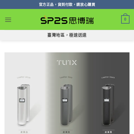
跳
官方正品，貨到付款，請放心購買
轉
至
0
內
容
臺灣地區，極速送達