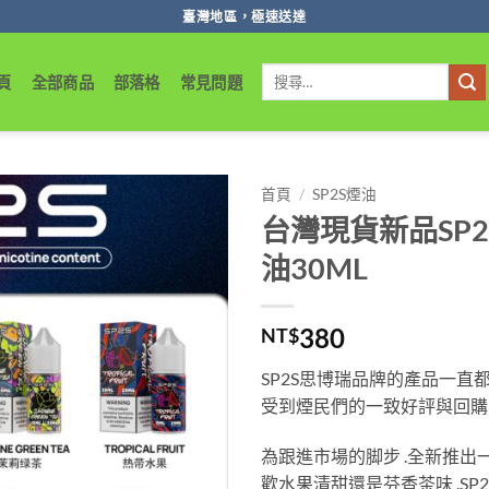
臺灣地區，極速送達
搜
頁
全部商品
部落格
常見問題
尋
關
鍵
字:
首頁
/
SP2S煙油
台灣現貨新品SP2
油30ML
380
NT$
SP2S思博瑞品牌的產品一直
受到煙民們的一致好評與回購
為跟進市場的脚步 .全新推出一
歡水果清甜還是芬香茶味 .SP