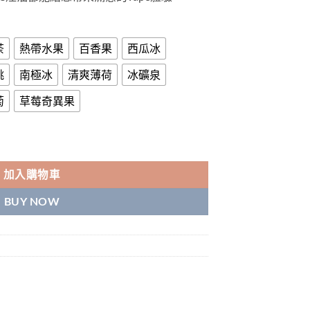
茶
熱帶水果
百香果
西瓜冰
桃
南極冰
清爽薄荷
冰礦泉
萄
草莓奇異果
2瓶裝煙油30ML 數量
加入購物車
BUY NOW