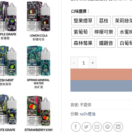
口味選擇：
堅果煙草
荔枝
茉莉綠
紫葡萄
檸檬可樂
水蜜
森林莓果
鐵觀音
白葡
台灣現貨新品SP2S煙油 思博瑞sp
貨號:
不提供
分類:
sp2s煙油