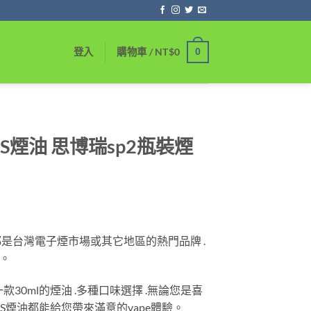
0
登入
購物車 /
NT$
0
S煙油 思博瑞sp2瓶裝煙
都是台灣電子煙市場或其它地區的熱門品牌 .
。
款30ml的煙油 .多種口味選擇 .無論您是喜
2S煙油都能給您帶來滿意的vape體驗。