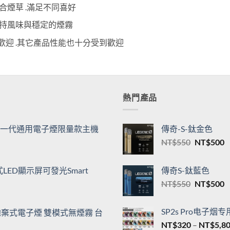
合煙草 .滿足不同喜好
保持風味與穩定的煙霧
歡迎 .其它產品性能也十分受到歡迎
熱門產品
機| 一代通用電子煙限量款主機
傳奇-S-鈦金色
原
NT$
550
NT$
500
始
價
ED顯示屏可發光Smart
傳奇S-鈦藍色
格：
原
NT$
550
NT$
500
NT$550
N
始
價
SP2s Pro电子烟
00口拋棄式電子煙 雙模式無煙霧 台
格：
NT$
320
–
NT$
5,8
NT$550
N