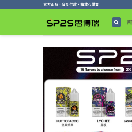
跳
官方正品，貨到付款，請放心購買
轉
至
首
內
容