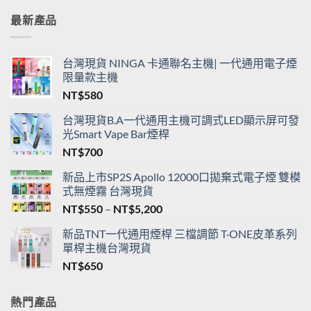
最新產品
台灣現貨 NINGA 卡通聯名主機| 一代通用電子煙
限量款主機
NT$
580
台灣現貨B.A一代通用主機可調式LED顯示屏可發
光Smart Vape Bar煙桿
NT$
700
新品上市SP2S Apollo 12000口拋棄式電子煙 雙模
式無煙霧 台灣現貨
價
NT$
550
–
NT$
5,200
格
新品TNT一代通用煙桿 三檔調節 T·ONE皮革系列
範
單桿主機台灣現貨
圍：
NT$
650
NT$550
到
NT$5,200
熱門產品