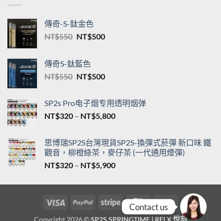
傳奇-S-鈦金色
原
目
NT$
550
NT$
500
始
前
價
價
傳奇S-鈦藍色
格：
格：
原
目
NT$
550
NT$
500
NT$550。
NT$500。
始
前
價
價
SP2s Pro电子烟专用透明烟弹
格：
格：
價
NT$
320
–
NT$
5,800
NT$550。
NT$500。
格
範
思博瑞SP2S台灣現貨SP2S-換彈式菸彈 新口味 鐵
圍：
觀音，柳橙綠茶，麥仔茶 (一代通用煙彈)
NT$320
價
NT$
320
–
NT$
5,900
到
格
NT$5,800
範
圍：
Visa
PayPal
Stripe
MasterCard
Cash
NT$320
Contact us
On
到
Copyright 2026 ©
SP2S SPRINGTIME | RELX 悅刻