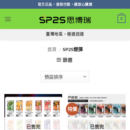
跳
官方正品，貨到付款，請放心購買
轉
至
0
內
容
臺灣地區，極速送達
首頁
/
SP2S煙彈
篩選
特價
已售完
已售完