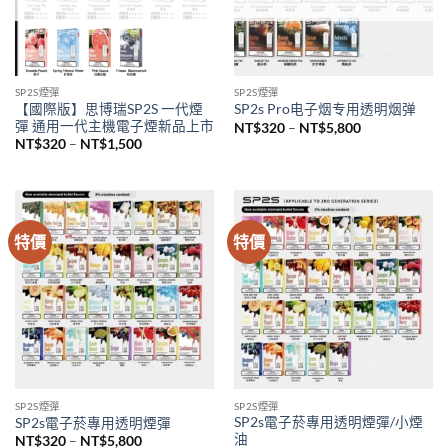
SP2S煙彈
SP2S煙彈
【國際版】思博瑞SP2S 一代煙
SP2s Pro电子烟专用透明烟弹
彈 通用一代主機電子煙新品上市
價
NT$
320
–
NT$
5,800
格
價
NT$
320
–
NT$
1,500
範
格
圍：
範
NT$320
圍：
到
NT$320
NT$5,800
到
NT$1,500
特價
特價
SP2S煙彈
SP2S煙彈
SP2s電子菸專用透明煙彈/小煙
SP2s電子菸專用透明煙彈
油
價
NT$
320
–
NT$
5,800