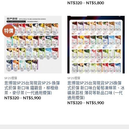
格
價
NT$
320
–
NT$
5,800
範
格
圍：
範
NT$320
圍：
到
NT$320
NT$5,800
到
NT$5,800
特價
SP2S煙彈
SP2S煙彈
思博瑞SP2S台灣現貨SP2S-換彈
思博瑞SP2S台灣現貨SP2S換彈
式菸彈 新口味 鐵觀音，柳橙綠
式菸彈 新口味白葡萄凍檸茶、冰
茶，麥仔茶 (一代通用煙彈)
礦泉荔枝 薄荷等新品口味 (一代
通用煙彈)
價
NT$
320
–
NT$
5,900
格
價
NT$
320
–
NT$
5,900
範
格
圍：
範
NT$320
圍：
到
NT$320
NT$5,900
到
NT$5,900