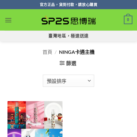
跳
官方正品，貨到付款，請放心購買
轉
至
0
內
容
臺灣地區，極速送達
首頁
/
NINGA卡通主機
篩選