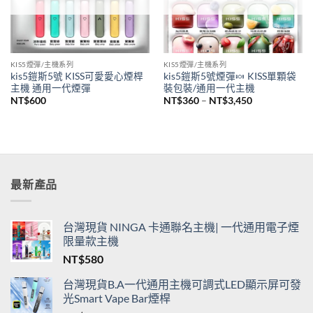
KIS5煙彈/主機系列
KIS5煙彈/主機系列
kis5鎧斯5號 KISS可愛愛心煙桿
kis5鎧斯5號煙彈🍬 KISS單顆袋
主機 通用一代煙彈
裝包裝/通用一代主機
價
NT$
600
NT$
360
–
NT$
3,450
格
範
圍：
NT$360
到
NT$3,450
最新產品
台灣現貨 NINGA 卡通聯名主機| 一代通用電子煙
限量款主機
NT$
580
台灣現貨B.A一代通用主機可調式LED顯示屏可發
光Smart Vape Bar煙桿