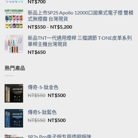
NT$
700
新品上市SP2S Apollo 12000口拋棄式電子煙 雙模
式無煙霧 台灣現貨
價
NT$
550
–
NT$
5,200
格
新品TNT一代通用煙桿 三檔調節 T·ONE皮革系列
範
單桿主機台灣現貨
圍：
NT$
650
NT$550
到
NT$5,200
熱門產品
傳奇-S-鈦金色
原
目
NT$
550
NT$
500
始
前
價
價
傳奇S-鈦藍色
格：
格：
原
目
NT$
550
NT$
500
NT$550。
NT$500。
始
前
價
價
SP2s Pro电子烟专用透明烟弹