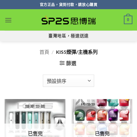
跳
官方正品，貨到付款，請放心購買
轉
至
0
內
容
臺灣地區，極速送達
首頁
/
KIS5煙彈/主機系列
篩選
已售完
已售完