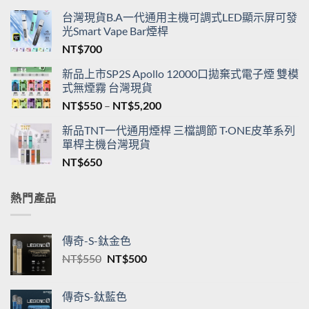
台灣現貨B.A一代通用主機可調式LED顯示屏可發
光Smart Vape Bar煙桿
NT$
700
新品上市SP2S Apollo 12000口拋棄式電子煙 雙模
式無煙霧 台灣現貨
價
NT$
550
–
NT$
5,200
格
新品TNT一代通用煙桿 三檔調節 T·ONE皮革系列
範
單桿主機台灣現貨
圍：
NT$
650
NT$550
到
NT$5,200
熱門產品
傳奇-S-鈦金色
原
目
NT$
550
NT$
500
始
前
價
價
傳奇S-鈦藍色
格：
格：