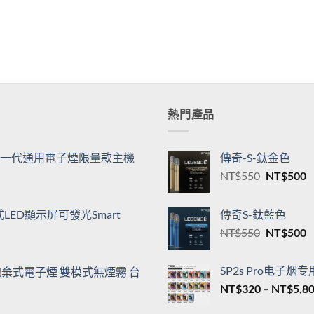
熱門產品
機| 一代通用電子煙限量款主機
傳奇-S-鈦金色
原
NT$
550
NT$
500
始
價
ED顯示屏可發光Smart
傳奇S-鈦藍色
格：
原
NT$
550
NT$
500
NT$550
N
始
價
SP2s Pro电子烟
00口拋棄式電子煙 雙模式無煙霧 台
格：
NT$
320
–
NT$
5,8
NT$550
N