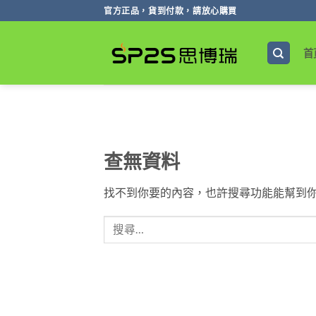
跳
官方正品，貨到付款，請放心購買
轉
至
首
內
容
查無資料
找不到你要的內容，也許搜尋功能能幫到你