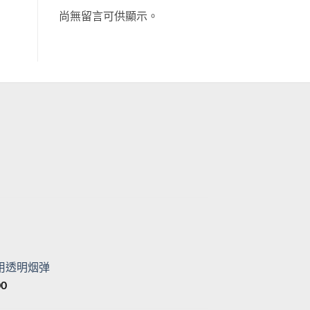
尚無留言可供顯示。
目
前
價
格：
目
。
T$500。
前
價
专用透明烟弹
格：
價
00
。
T$500。
格