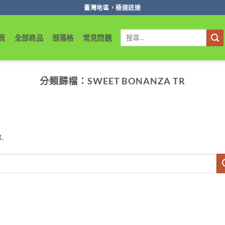
臺灣地區，極速送達
搜
頁
全部商品
部落格
常見問題
尋
關
鍵
字:
分類歸檔：
SWEET BONANZA TR
.