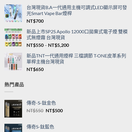
台灣現貨B.A一代通用主機可調式LED顯示屏可發
光Smart Vape Bar煙桿
NT$
700
新品上市SP2S Apollo 12000口拋棄式電子煙 雙模
式無煙霧 台灣現貨
價
NT$
550
–
NT$
5,200
格
新品TNT一代通用煙桿 三檔調節 T·ONE皮革系列
範
單桿主機台灣現貨
圍：
NT$
650
NT$550
到
NT$5,200
熱門產品
傳奇-S-鈦金色
原
目
NT$
550
NT$
500
始
前
價
價
傳奇S-鈦藍色
格：
格：