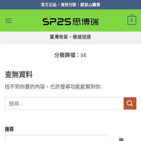
跳
官方正品，貨到付款，請放心購買
轉
至
0
內
容
臺灣地區，極速送達
分類歸檔：
SE
查無資料
找不到你要的內容，也許搜尋功能能幫到你.
搜尋
搜