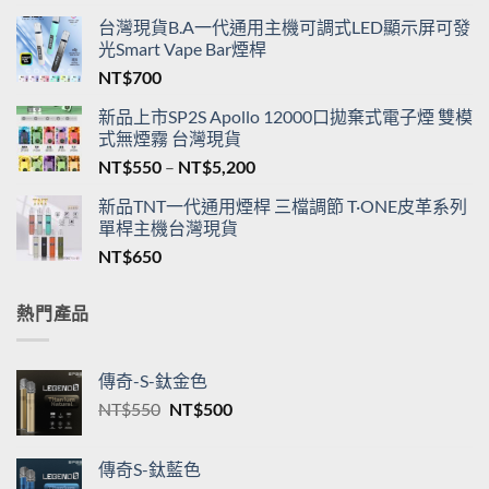
台灣現貨B.A一代通用主機可調式LED顯示屏可發
光Smart Vape Bar煙桿
NT$
700
新品上市SP2S Apollo 12000口拋棄式電子煙 雙模
式無煙霧 台灣現貨
價
NT$
550
–
NT$
5,200
格
新品TNT一代通用煙桿 三檔調節 T·ONE皮革系列
範
單桿主機台灣現貨
圍：
NT$
650
NT$550
到
NT$5,200
熱門產品
傳奇-S-鈦金色
原
目
NT$
550
NT$
500
始
前
價
價
傳奇S-鈦藍色
格：
格：