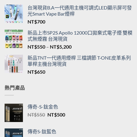
台灣現貨B.A一代通用主機可調式LED顯示屏可發
光Smart Vape Bar煙桿
NT$
700
新品上市SP2S Apollo 12000口拋棄式電子煙 雙模
式無煙霧 台灣現貨
價
NT$
550
–
NT$
5,200
格
新品TNT一代通用煙桿 三檔調節 T·ONE皮革系列
範
單桿主機台灣現貨
圍：
NT$
650
NT$550
到
NT$5,200
熱門產品
傳奇-S-鈦金色
原
目
NT$
550
NT$
500
始
前
價
價
傳奇S-鈦藍色
格：
格：