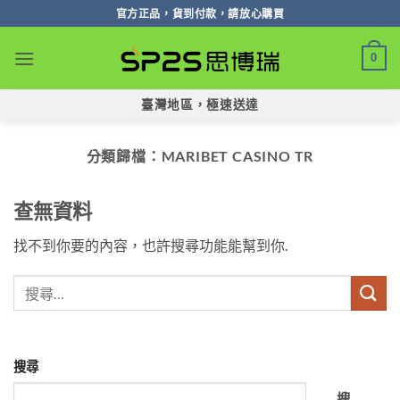
跳
官方正品，貨到付款，請放心購買
轉
至
0
內
容
臺灣地區，極速送達
分類歸檔：
MARIBET CASINO TR
查無資料
找不到你要的內容，也許搜尋功能能幫到你.
搜尋
搜