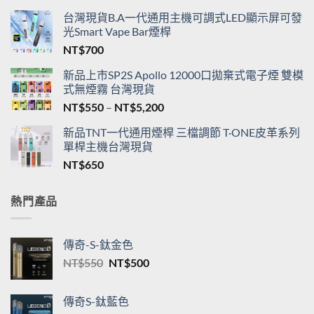
台灣現貨B.A一代通用主機可調式LED顯示屏可發
光Smart Vape Bar煙桿
NT$
700
新品上市SP2S Apollo 12000口拋棄式電子煙 雙模
式無煙霧 台灣現貨
價
NT$
550
–
NT$
5,200
格
新品TNT一代通用煙桿 三檔調節 T·ONE皮革系列
範
單桿主機台灣現貨
圍：
NT$
650
NT$550
到
NT$5,200
熱門產品
傳奇-S-鈦金色
原
目
NT$
550
NT$
500
始
前
價
價
傳奇S-鈦藍色
格：
格：