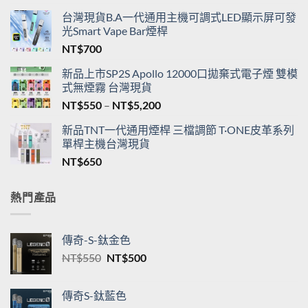
台灣現貨B.A一代通用主機可調式LED顯示屏可發
光Smart Vape Bar煙桿
NT$
700
新品上市SP2S Apollo 12000口拋棄式電子煙 雙模
式無煙霧 台灣現貨
價
NT$
550
–
NT$
5,200
格
新品TNT一代通用煙桿 三檔調節 T·ONE皮革系列
範
單桿主機台灣現貨
圍：
NT$
650
NT$550
到
NT$5,200
熱門產品
傳奇-S-鈦金色
原
目
NT$
550
NT$
500
始
前
價
價
傳奇S-鈦藍色
格：
格：