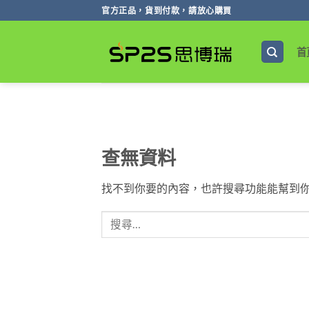
跳
官方正品，貨到付款，請放心購買
轉
至
首
內
容
查無資料
找不到你要的內容，也許搜尋功能能幫到你