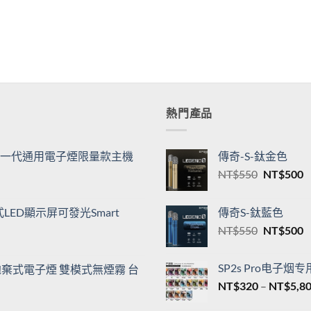
熱門產品
機| 一代通用電子煙限量款主機
傳奇-S-鈦金色
原
NT$
550
NT$
500
始
價
ED顯示屏可發光Smart
傳奇S-鈦藍色
格：
原
NT$
550
NT$
500
NT$550
N
始
價
SP2s Pro电子烟
00口拋棄式電子煙 雙模式無煙霧 台
格：
NT$
320
–
NT$
5,8
NT$550
N