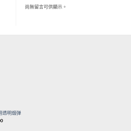
尚無留言可供顯示。
目
前
價
格：
目
。
T$500。
前
價
专用透明烟弹
格：
價
00
。
T$500。
格