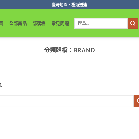
臺灣地區，極速送達
搜
頁
全部商品
部落格
常見問題
尋
關
鍵
字:
分類歸檔：
BRAND
.