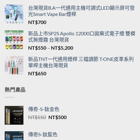
台灣現貨B.A一代通用主機可調式LED顯示屏可發
光Smart Vape Bar煙桿
NT$
700
新品上市SP2S Apollo 12000口拋棄式電子煙 雙模
式無煙霧 台灣現貨
價
NT$
550
–
NT$
5,200
格
新品TNT一代通用煙桿 三檔調節 T·ONE皮革系列
範
單桿主機台灣現貨
圍：
NT$
650
NT$550
到
NT$5,200
熱門產品
傳奇-S-鈦金色
原
目
NT$
550
NT$
500
始
前
價
價
傳奇S-鈦藍色
格：
格：