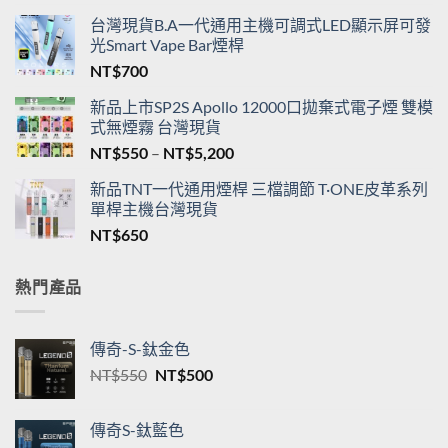
台灣現貨B.A一代通用主機可調式LED顯示屏可發
光Smart Vape Bar煙桿
NT$
700
新品上市SP2S Apollo 12000口拋棄式電子煙 雙模
式無煙霧 台灣現貨
價
NT$
550
–
NT$
5,200
格
新品TNT一代通用煙桿 三檔調節 T·ONE皮革系列
範
單桿主機台灣現貨
圍：
NT$
650
NT$550
到
NT$5,200
熱門產品
傳奇-S-鈦金色
原
目
NT$
550
NT$
500
始
前
價
價
傳奇S-鈦藍色
格：
格：