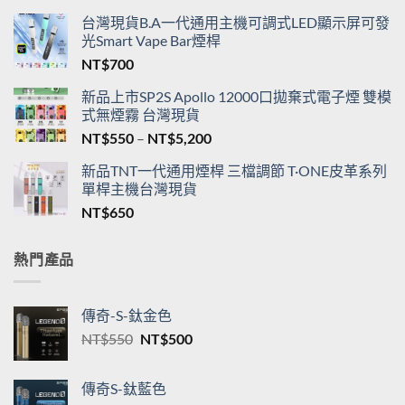
台灣現貨B.A一代通用主機可調式LED顯示屏可發
光Smart Vape Bar煙桿
NT$
700
新品上市SP2S Apollo 12000口拋棄式電子煙 雙模
式無煙霧 台灣現貨
價
NT$
550
–
NT$
5,200
格
新品TNT一代通用煙桿 三檔調節 T·ONE皮革系列
範
單桿主機台灣現貨
圍：
NT$
650
NT$550
到
NT$5,200
熱門產品
傳奇-S-鈦金色
原
目
NT$
550
NT$
500
始
前
價
價
傳奇S-鈦藍色
格：
格：