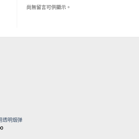
尚無留言可供顯示。
目
前
價
格：
目
。
T$500。
前
價
专用透明烟弹
格：
價
00
。
T$500。
格