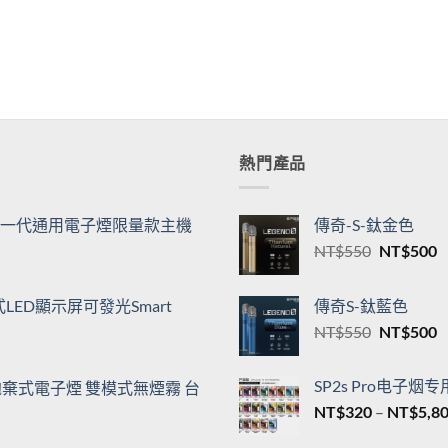
熱門產品
機| 一代通用電子煙限量款主機
傳奇-S-鈦金色
原
NT$
550
NT$
500
始
價
ED顯示屏可發光Smart
傳奇S-鈦藍色
格：
原
NT$
550
NT$
500
NT$550
N
始
價
SP2s Pro电子烟
00口拋棄式電子煙 雙模式無煙霧 台
格：
NT$
320
–
NT$
5,8
NT$550
N