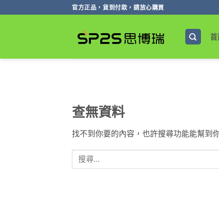
跳
官方正品，貨到付款，請放心購買
轉
至
首
內
容
查無資料
找不到你要的內容，也許搜尋功能能幫到你