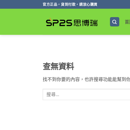
跳
官方正品，貨到付款，請放心購買
轉
至
首
內
容
查無資料
找不到你要的內容，也許搜尋功能能幫到你