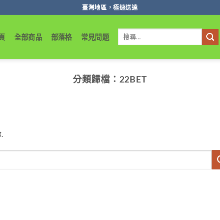
臺灣地區，極速送達
搜
頁
全部商品
部落格
常見問題
尋
關
鍵
字:
分類歸檔：
22BET
.