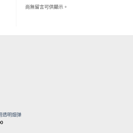
尚無留言可供顯示。
目
前
價
格：
目
。
T$500。
前
價
专用透明烟弹
格：
價
00
。
T$500。
格