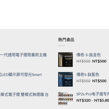
熱門產品
機| 一代通用電子煙限量款主機
傳奇-S-鈦金色
原
NT$
550
NT$
500
始
價
ED顯示屏可發光Smart
傳奇S-鈦藍色
格：
原
NT$
550
NT$
500
NT$550
N
始
價
SP2s Pro电子烟
00口拋棄式電子煙 雙模式無煙霧 台
格：
NT$
320
–
NT$
5,8
NT$550
N