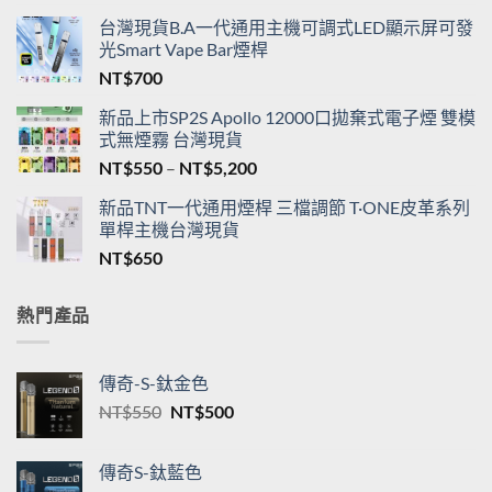
台灣現貨B.A一代通用主機可調式LED顯示屏可發
光Smart Vape Bar煙桿
NT$
700
新品上市SP2S Apollo 12000口拋棄式電子煙 雙模
式無煙霧 台灣現貨
價
NT$
550
–
NT$
5,200
格
新品TNT一代通用煙桿 三檔調節 T·ONE皮革系列
範
單桿主機台灣現貨
圍：
NT$
650
NT$550
到
NT$5,200
熱門產品
傳奇-S-鈦金色
原
目
NT$
550
NT$
500
始
前
價
價
傳奇S-鈦藍色
格：
格：