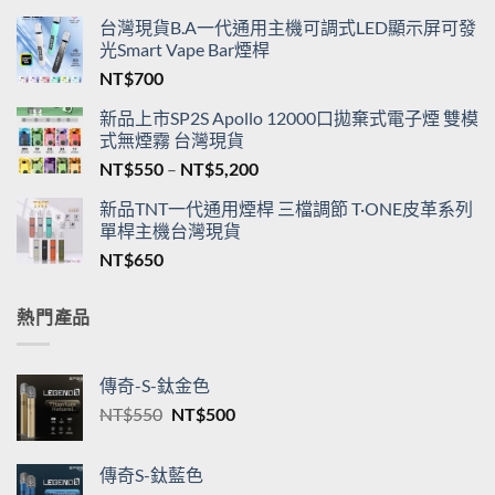
台灣現貨B.A一代通用主機可調式LED顯示屏可發
光Smart Vape Bar煙桿
NT$
700
新品上市SP2S Apollo 12000口拋棄式電子煙 雙模
式無煙霧 台灣現貨
價
NT$
550
–
NT$
5,200
格
新品TNT一代通用煙桿 三檔調節 T·ONE皮革系列
範
單桿主機台灣現貨
圍：
NT$
650
NT$550
到
NT$5,200
熱門產品
傳奇-S-鈦金色
原
目
NT$
550
NT$
500
始
前
價
價
傳奇S-鈦藍色
格：
格：