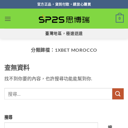
跳
官方正品，貨到付款，請放心購買
轉
至
0
內
容
臺灣地區，極速送達
分類歸檔：
1XBET MOROCCO
查無資料
找不到你要的內容，也許搜尋功能能幫到你.
搜尋
搜