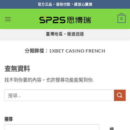
跳
官方正品，貨到付款，請放心購買
轉
至
0
內
容
臺灣地區，極速送達
分類歸檔：
1XBET CASINO FRENCH
查無資料
找不到你要的內容，也許搜尋功能能幫到你.
搜尋
搜