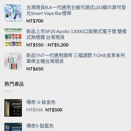
台灣現貨B.A一代通用主機可調式LED顯示屏可發
光Smart Vape Bar煙桿
NT$
700
新品上市SP2S Apollo 12000口拋棄式電子煙 雙模
式無煙霧 台灣現貨
價
NT$
550
–
NT$
5,200
格
新品TNT一代通用煙桿 三檔調節 T·ONE皮革系列
範
單桿主機台灣現貨
圍：
NT$
650
NT$550
到
NT$5,200
熱門產品
傳奇-S-鈦金色
原
目
NT$
550
NT$
500
始
前
價
價
傳奇S-鈦藍色
格：
格：