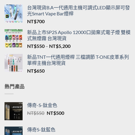
台灣現貨B.A一代通用主機可調式LED顯示屏可發
光Smart Vape Bar煙桿
NT$
700
新品上市SP2S Apollo 12000口拋棄式電子煙 雙模
式無煙霧 台灣現貨
價
NT$
550
–
NT$
5,200
格
新品TNT一代通用煙桿 三檔調節 T·ONE皮革系列
範
單桿主機台灣現貨
圍：
NT$
650
NT$550
到
NT$5,200
熱門產品
傳奇-S-鈦金色
原
目
NT$
550
NT$
500
始
前
價
價
傳奇S-鈦藍色
格：
格：