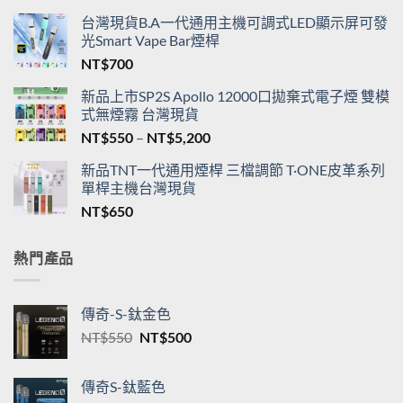
台灣現貨B.A一代通用主機可調式LED顯示屏可發
光Smart Vape Bar煙桿
NT$
700
新品上市SP2S Apollo 12000口拋棄式電子煙 雙模
式無煙霧 台灣現貨
價
NT$
550
–
NT$
5,200
格
新品TNT一代通用煙桿 三檔調節 T·ONE皮革系列
範
單桿主機台灣現貨
圍：
NT$
650
NT$550
到
NT$5,200
熱門產品
傳奇-S-鈦金色
原
目
NT$
550
NT$
500
始
前
價
價
傳奇S-鈦藍色
格：
格：