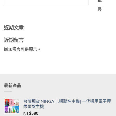
尋
近期文章
近期留言
尚無留言可供顯示。
最新產品
台灣現貨 NINGA 卡通聯名主機| 一代通用電子煙
限量款主機
NT$
580