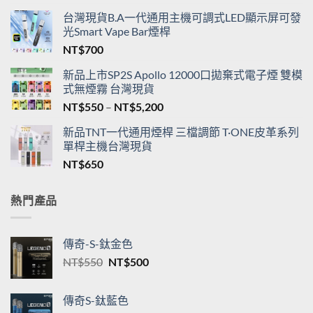
台灣現貨B.A一代通用主機可調式LED顯示屏可發
光Smart Vape Bar煙桿
NT$
700
新品上市SP2S Apollo 12000口拋棄式電子煙 雙模
式無煙霧 台灣現貨
價
NT$
550
–
NT$
5,200
格
新品TNT一代通用煙桿 三檔調節 T·ONE皮革系列
範
單桿主機台灣現貨
圍：
NT$
650
NT$550
到
NT$5,200
熱門產品
傳奇-S-鈦金色
原
目
NT$
550
NT$
500
始
前
價
價
傳奇S-鈦藍色
格：
格：