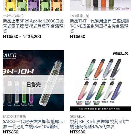
已售完
一次性/拋棄式
TNT煙桿主機
新品上市SP2S Apollo 12000口拋
新品TNT一代通用煙桿 三檔調節
棄式電子煙 雙模式無煙霧 台灣現
T·ONE皮革系列單桿主機台灣現
貨
貨
價
NT$
550
–
NT$
5,200
NT$
650
格
範
圍：
NT$550
到
NT$5,200
已售完