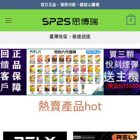
跳
官方正品，貨到付款，請放心購買
轉
至
0
內
容
臺灣地區，極速送達
熱賣產品hot