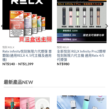
悅刻 RELX
悅刻 RELX
Relx infinity悦刻無限六代煙彈 單
全新悅刻 RELX Infinity Pro2煙桿
顆裝(通用RELX 4, 5代主機及通用
悅刻無限六代主機 通用Relx 4/5
機)
代煙彈
價
NT$
140
–
NT$
1,399
NT$
980
格
範
圍：
NT$140
到
最新產品NEW
NT$1,399