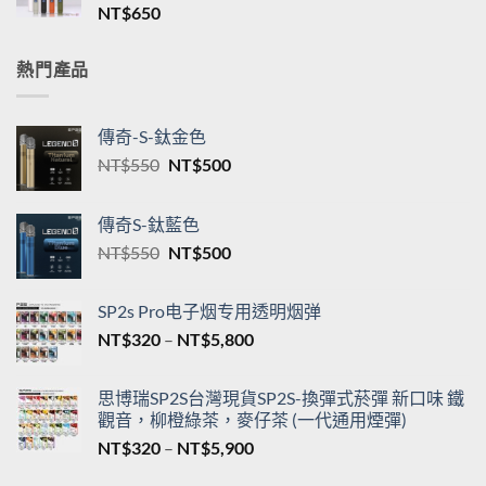
格
新品TNT一代通用煙桿 三檔調節 T·ONE皮革系列
範
單桿主機台灣現貨
圍：
NT$
650
NT$550
到
NT$5,200
熱門產品
傳奇-S-鈦金色
原
目
NT$
550
NT$
500
始
前
價
價
傳奇S-鈦藍色
格：
格：
原
目
NT$
550
NT$
500
NT$550。
NT$500。
始
前
價
價
SP2s Pro电子烟专用透明烟弹
格：
格：
價
NT$
320
–
NT$
5,800
NT$550。
NT$500。
格
範
思博瑞SP2S台灣現貨SP2S-換彈式菸彈 新口味 鐵
圍：