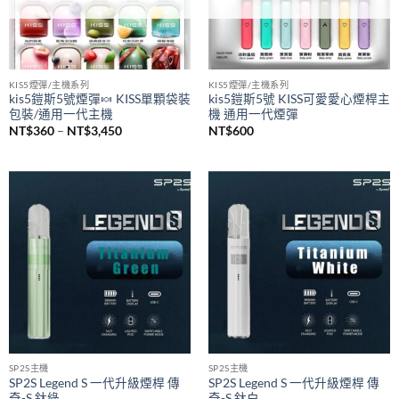
已售完
已售完
KIS5煙彈/主機系列
KIS5煙彈/主機系列
kis5鎧斯5號煙彈🍬 KISS單顆袋裝
kis5鎧斯5號 KISS可愛愛心煙桿主
包裝/通用一代主機
機 通用一代煙彈
價
NT$
360
–
NT$
3,450
NT$
600
格
範
圍：
NT$360
到
NT$3,450