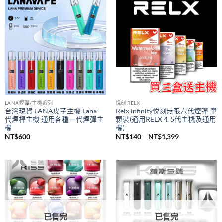
價
NT$
980
NT$
380
–
NT$
1,200
格
範
圍：
NT$380
到
NT$1,200
LANA煙彈/主機系列
悅刻 RELX
台灣現貨 LANA皮革主機 Lana一
Relx infinity悦刻無限六代煙彈 單
代煙桿主機 通用各種一代煙彈主
顆裝(通用RELX 4, 5代主機及通用
機
機)
價
NT$
600
NT$
140
–
NT$
1,399
格
範
圍：
NT$140
到
NT$1,399