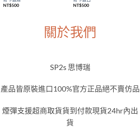
SP2S主機
SP2S主機
SP2S Legend S 一代升級煙桿 傳
SP2S Legend S 一代升級煙桿 傳
奇-S 鈦綠
奇-S 鈦白
NT$
500
NT$
500
關於我們
SP2s 思博瑞
產品皆原裝進口100%官方正品絕不賣仿品
煙彈支援超商取貨貨到付款現貨24hr內出