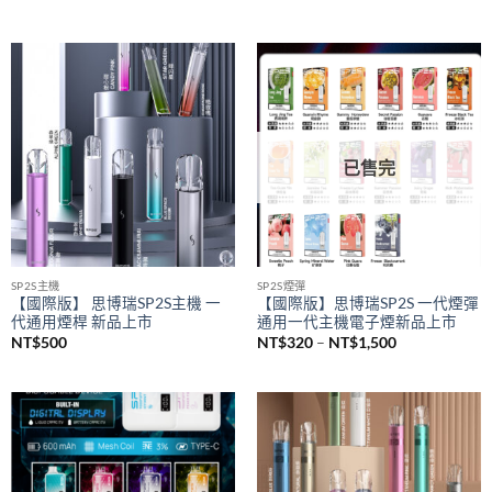
SAICO 炫刻主機
悅刻 RELX
SAICO 一代電子煙煙桿 智能顯示
悅刻 RELX 5幻影煙桿 悅刻5代主
屏 一代通用主機(8w-10w輸出）
機 通配悅刻4/5/6代煙彈
NT$
650
NT$
580
已售完
SP2S主機
SP2S煙彈
【國際版】 思博瑞SP2S主機 一
【國際版】思博瑞SP2S 一代煙彈
代通用煙桿 新品上市
通用一代主機電子煙新品上市
價
NT$
500
NT$
320
–
NT$
1,500
格
範
圍：
NT$320
到