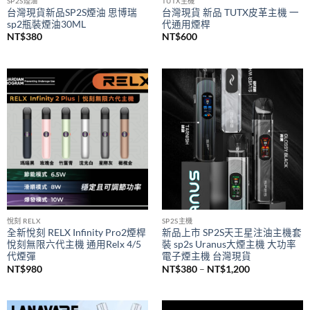
SP2S煙油
TUTX主機
台灣現貨新品SP2S煙油 思博瑞
台灣現貨 新品 TUTX皮革主機 一
sp2瓶裝煙油30ML
代通用煙桿
NT$
380
NT$
600
悅刻 RELX
SP2S主機
全新悅刻 RELX Infinity Pro2煙桿
新品上市 SP2S天王星注油主機套
悅刻無限六代主機 通用Relx 4/5
裝 sp2s Uranus大煙主機 大功率
代煙彈
電子煙主機 台灣現貨