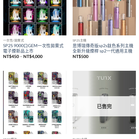
NT$1,500
一次性/拋棄式
SP2S主機
SP2S 9000口GEM一次性拋棄式
思博瑞傳奇版sp2s鈦色系列主機
電子煙新品上市
全新升級煙桿 sp2一代通用主機
價
NT$
450
–
NT$
4,000
NT$
500
格
範
圍：
NT$450
到
NT$4,000
已售完