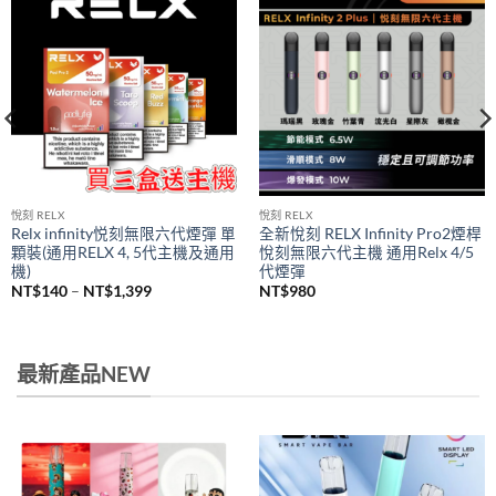
悅刻 RELX
悅刻 RELX
Relx infinity悦刻無限六代煙彈 單
全新悅刻 RELX Infinity Pro2煙桿
顆裝(通用RELX 4, 5代主機及通用
悅刻無限六代主機 通用Relx 4/5
機)
代煙彈
價
NT$
140
–
NT$
1,399
NT$
980
格
範
圍：
NT$140
到
最新產品NEW
NT$1,399