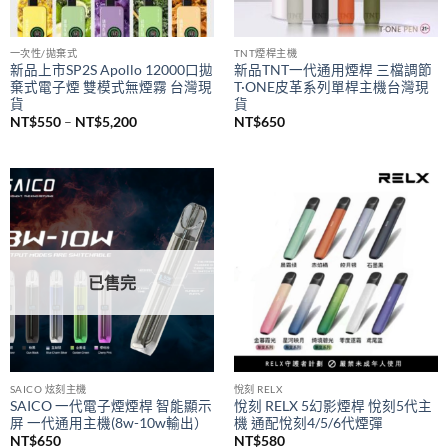
一次性/拋棄式
TNT煙桿主機
新品上市SP2S Apollo 12000口拋
新品TNT一代通用煙桿 三檔調節
棄式電子煙 雙模式無煙霧 台灣現
T·ONE皮革系列單桿主機台灣現
貨
貨
價
NT$
550
–
NT$
5,200
NT$
650
格
範
圍：
NT$550
到
NT$5,200
已售完
SAICO 炫刻主機
悅刻 RELX
SAICO 一代電子煙煙桿 智能顯示
悅刻 RELX 5幻影煙桿 悅刻5代主
屏 一代通用主機(8w-10w輸出）
機 通配悅刻4/5/6代煙彈
NT$
650
NT$
580