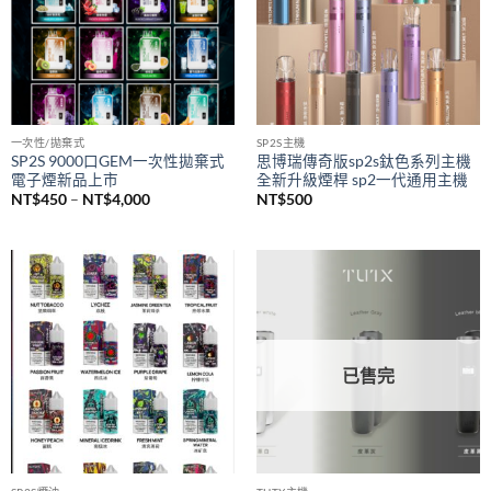
一次性/拋棄式
SP2S主機
SP2S 9000口GEM一次性拋棄式
思博瑞傳奇版sp2s鈦色系列主機
電子煙新品上市
全新升級煙桿 sp2一代通用主機
價
NT$
450
–
NT$
4,000
NT$
500
格
範
圍：
NT$450
到
NT$4,000
已售完