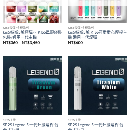
KIS5煙彈/主機系列
KIS5煙彈/主機系列
kis5鎧斯5號煙彈🍬 KISS單顆袋裝
kis5鎧斯5號 KISS可愛愛心煙桿主
包裝/通用一代主機
機 通用一代煙彈
價
NT$
360
–
NT$
3,450
NT$
600
格
範
圍：
NT$360
到
NT$3,450
SP2S主機
SP2S主機
SP2S Legend S 一代升級煙桿 傳
SP2S Legend S 一代升級煙桿 傳
奇-S 鈦綠
奇-S 鈦白