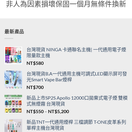
非人為因素損壞保固一個月無條件換新
最新產品
台灣現貨 NINGA 卡通聯名主機| 一代通用電子煙
限量款主機
NT$
580
台灣現貨B.A一代通用主機可調式LED顯示屏可發
光Smart Vape Bar煙桿
NT$
700
新品上市SP2S Apollo 12000口拋棄式電子煙 雙模
式無煙霧 台灣現貨
價
NT$
550
–
NT$
5,200
格
新品TNT一代通用煙桿 三檔調節 T·ONE皮革系列
範
單桿主機台灣現貨
圍：