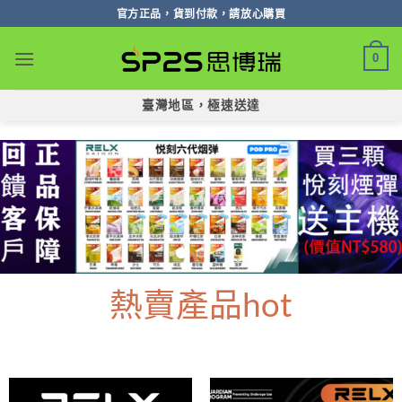
跳
官方正品，貨到付款，請放心購買
轉
至
0
內
容
臺灣地區，極速送達
熱賣產品hot