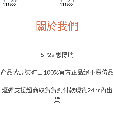
NT$
500
NT$
500
關於我們
SP2s 思博瑞
產品皆原裝進口100%官方正品絕不賣仿品
煙彈支援超商取貨貨到付款現貨24hr內出
貨