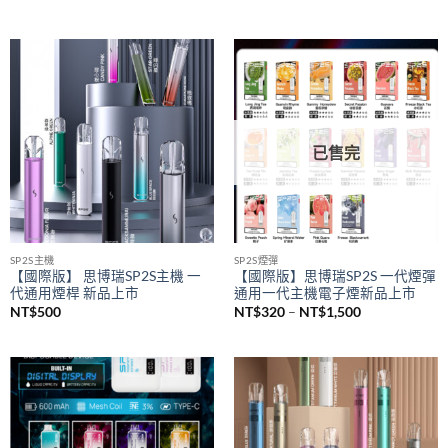
已售完
SP2S主機
SP2S煙彈
【國際版】 思博瑞SP2S主機 一
【國際版】思博瑞SP2S 一代煙彈
代通用煙桿 新品上市
通用一代主機電子煙新品上市
價
NT$
500
NT$
320
–
NT$
1,500
格
範
圍：
NT$320
到
NT$1,500