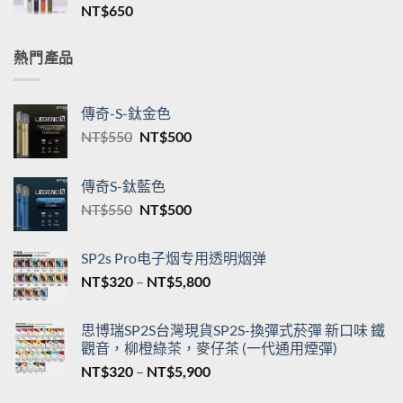
NT$
650
NT$550
到
NT$5,200
熱門產品
傳奇-S-鈦金色
原
目
NT$
550
NT$
500
始
前
價
價
傳奇S-鈦藍色
格：
格：
原
目
NT$
550
NT$
500
NT$550。
NT$500。
始
前
價
價
SP2s Pro电子烟专用透明烟弹
格：
格：
價
NT$
320
–
NT$
5,800
NT$550。
NT$500。
格
範
思博瑞SP2S台灣現貨SP2S-換彈式菸彈 新口味 鐵
圍：
觀音，柳橙綠茶，麥仔茶 (一代通用煙彈)
NT$320
價
NT$
320
–
NT$
5,900
到
格
NT$5,800