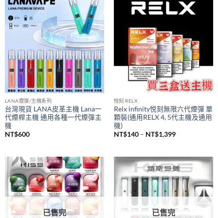
到
NT$1,200
LANA煙彈/主機系列
悅刻 RELX
台灣現貨 LANA皮革主機 Lana一
Relx infinity悦刻無限六代煙彈 單
代煙桿主機 通用各種一代煙彈主
顆裝(通用RELX 4, 5代主機及通用
機
機)
價
NT$
600
NT$
140
–
NT$
1,399
格
範
圍：
NT$140
到
NT$1,399
已售完
已售完