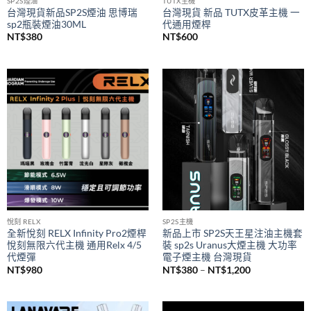
SP2S煙油
TUTX主機
台灣現貨新品SP2S煙油 思博瑞
台灣現貨 新品 TUTX皮革主機 一
sp2瓶裝煙油30ML
代通用煙桿
NT$
380
NT$
600
悅刻 RELX
SP2S主機
全新悅刻 RELX Infinity Pro2煙桿
新品上市 SP2S天王星注油主機套
悅刻無限六代主機 通用Relx 4/5
裝 sp2s Uranus大煙主機 大功率
代煙彈
電子煙主機 台灣現貨
價
NT$
980
NT$
380
–
NT$
1,200
格
範
圍：
NT$380