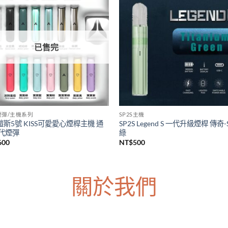
S主機
LANA煙彈/主機系列
上市 SP2S天王星注油主機套裝
台灣現貨 LANA皮革主機 Lana一
s Uranus大煙主機 大功率電子煙主
主機 通用各種一代煙彈主機
台灣現貨
NT$
600
價
380
–
NT$
1,200
格
範
圍：
NT$380
到
NT$1,200
已售完
5煙彈/主機系列
SP2S主機
5鎧斯5號 KISS可愛愛心煙桿主機 通
SP2S Legend S 一代升級煙桿 傳奇-