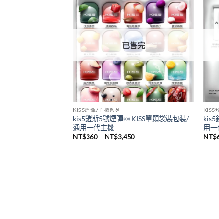
悅刻 RELX
SP2
全新悅刻 RELX Infinity Pro2煙桿 悅刻無
新品
限六代主機 通用Relx 4/5代煙彈
sp2
機 
NT$
980
NT$
已售完
KIS5煙彈/主機系列
KIS
kis5鎧斯5號煙彈🍬 KISS單顆袋裝包裝/
kis