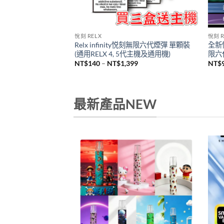
悅刻 RELX
悅刻 R
Relx infinity悦刻無限六代煙彈 單顆裝
全新悅
机
(通用RELX 4, 5代主機及通用機)
限六代
價
NT$
140
–
NT$
1,399
NT$
格
範
圍：
NT$140
到
最新產品NEW
NT$1,399