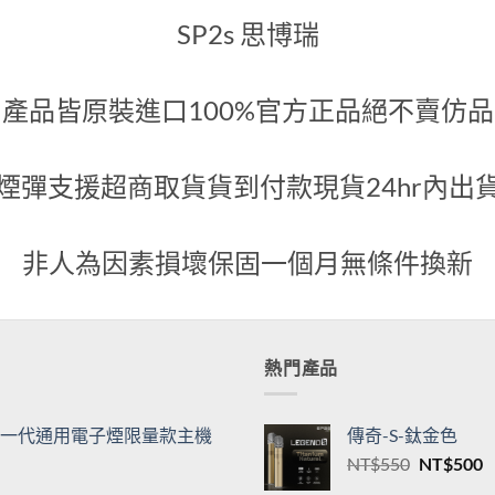
代煙彈
綠
600
NT$
500
關於我們
SP2s 思博瑞
產品皆原裝進口100%官方正品絕不賣仿品
煙彈支援超商取貨貨到付款現貨24hr內出
非人為因素損壞保固一個月無條件換新