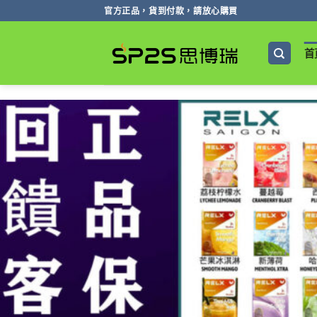
跳
官方正品，貨到付款，請放心購買
轉
至
首
內
容