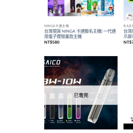
NINGA卡通主機
B.A
台灣現貨 NINGA 卡通聯名主機| 一代通
台灣
用電子煙限量款主機
示屏可
NT$
580
NT$