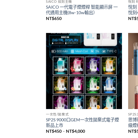
已售完
SAICO 炫刻主機
悅刻 R
SAICO 一代電子煙煙桿 智能顯示屏 一
悅刻 
代通用主機(8w-10w輸出）
悅刻4
NT$
650
NT$