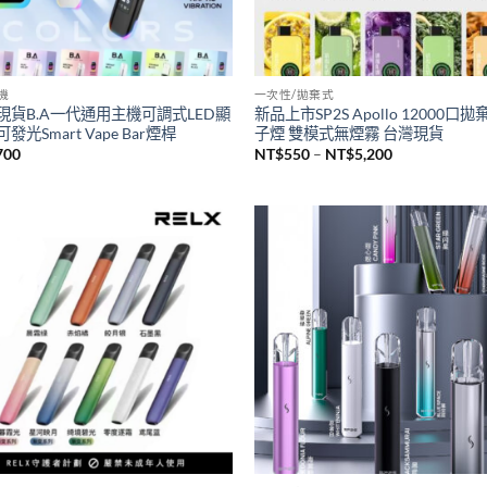
主機
一次性/拋棄式
現貨B.A一代通用主機可調式LED顯
新品上市SP2S Apollo 12000口
發光Smart Vape Bar煙桿
子煙 雙模式無煙霧 台灣現貨
價
700
NT$
550
–
NT$
5,200
格
範
圍：
NT$550
到
NT$5,200