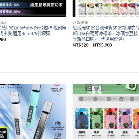
ELX
SP2S煙彈
刻 RELX Infinity Pro2煙桿 悅刻無
思博瑞SP2S台灣現貨SP2S換彈式
主機 通用Relx 4/5代煙彈
新口味白葡萄凍檸茶、冰礦泉荔枝
等新品口味 (一代通用煙彈)
980
價
NT$
320
–
NT$
5,900
格
範
圍：
NT$320
到
NT$5,900