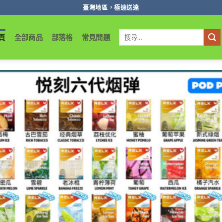
臺灣地區，極速送達
搜
頁
全部商品
部落格
常見問題
尋
關
鍵
字: