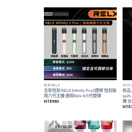
一次性/拋棄式
SP2
SP2S 9000口GEM一次性拋棄式電子煙
思博
新品上市
級煙
價
NT$
450
–
NT$
4,000
NT$
格
範
圍：
NT$450
到
NT$4,000