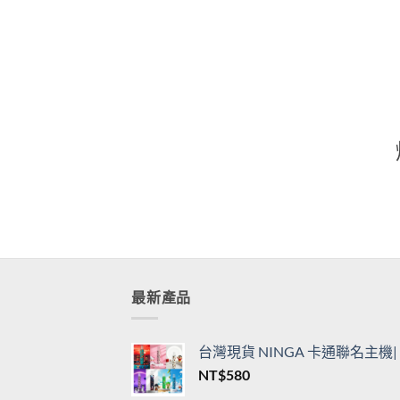
通用一代主機
用一
價
NT$
360
–
NT$
3,450
NT$
格
範
圍：
NT$360
到
NT$3,450