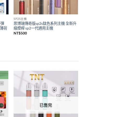
SP2S主機
菸彈
思博瑞傳奇版sp2s鈦色系列主機 全新升
 薄荷
級煙桿 sp2一代通用主機
NT$
500