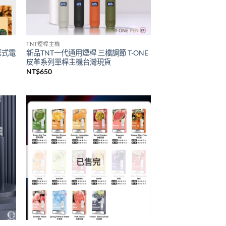
已售完
TNT煙桿主機
拋棄式電
新品TNT一代通用煙桿 三檔調節 T·ONE
皮革系列單桿主機台灣現貨
NT$
650