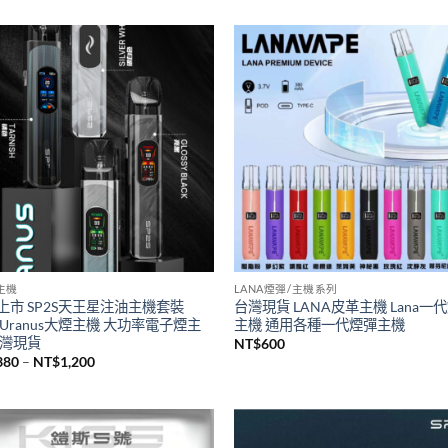
S主機
SP2S煙油
瑞傳奇版sp2s鈦色系列主機 全新升
台灣現貨新品SP2S煙油 思博瑞sp
桿 sp2一代通用主機
煙油30ML
500
NT$
380