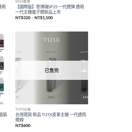
已售完
SP2S煙彈
通用
【國際版】思博瑞SP2S 一代煙彈 通用
一代主機電子煙新品上市
價
NT$
320
–
NT$
1,500
格
範
圍：
NT$320
到
NT$1,500
已售完