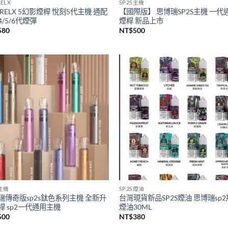
ELX
SP2S主機
RELX 5幻影煙桿 悅刻5代主機 通配
【國際版】 思博瑞SP2S主機 一代
/5/6代煙彈
煙桿 新品上市
580
NT$
500