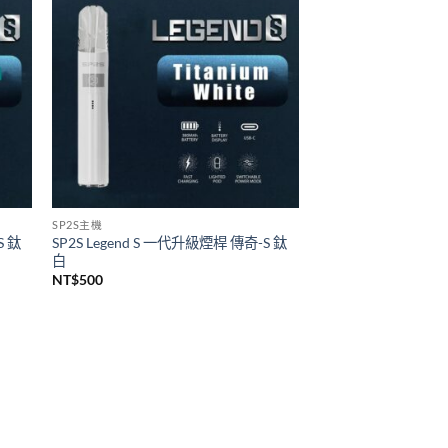
悅刻 RELX
代煙桿
Relx infinity悦刻無限六代煙彈 單顆裝
(通用RELX 4, 5代主機及通用機)
價
NT$
140
–
NT$
1,399
格
範
圍：
NT$140
到
NT$1,399
SP2S主機
S 鈦
SP2S Legend S 一代升級煙桿 傳奇-S 鈦