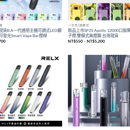
主機
一次性/拋棄式
現貨B.A一代通用主機可調式LED顯
新品上市SP2S Apollo 12000口
發光Smart Vape Bar煙桿
子煙 雙模式無煙霧 台灣現貨
價
700
NT$
550
–
NT$
5,200
格
範
圍：
NT$550
到
NT$5,200