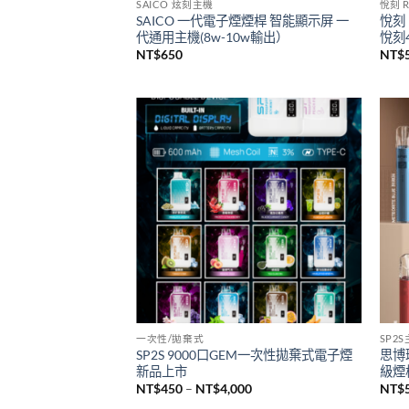
已售完
SAICO 炫刻主機
悅刻 R
SAICO 一代電子煙煙桿 智能顯示屏 一
悅刻 
代通用主機(8w-10w輸出）
悅刻4
NT$
650
NT$