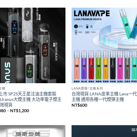
S主機
SP2S煙油
瑞傳奇版sp2s鈦色系列主機 全新升
台灣現貨新品SP2S煙油 思博瑞sp
桿 sp2一代通用主機
煙油30ML
500
NT$
380