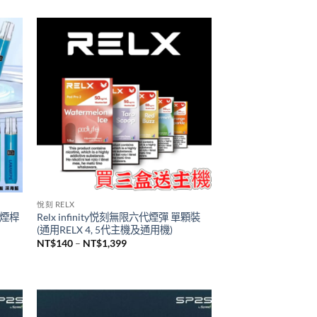
TUTX主機
2瓶裝
台灣現貨 新品 TUTX皮革主機 一代通用
煙桿
NT$
600