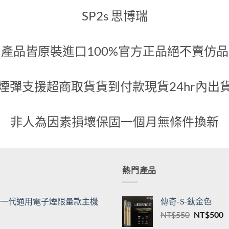
代煙彈
綠
600
NT$
500
關於我們
SP2s 思博瑞
產品皆原裝進口100%官方正品絕不賣仿品
煙彈支援超商取貨貨到付款現貨24hr內出
非人為因素損壞保固一個月無條件換新