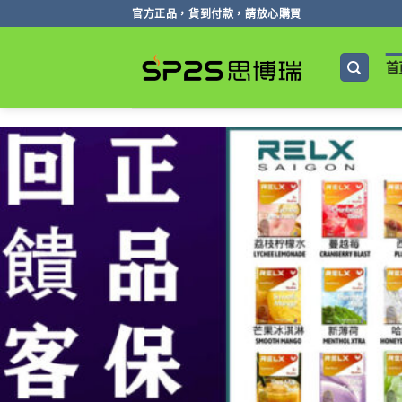
跳
官方正品，貨到付款，請放心購買
轉
至
首
內
容