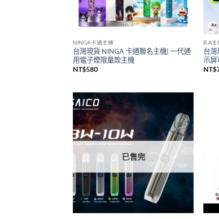
NINGA卡通主機
B.A
台灣現貨 NINGA 卡通聯名主機| 一代通
台灣
用電子煙限量款主機
示屏可
NT$
580
NT$