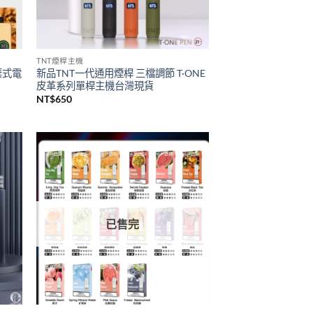
已售完
TNT煙桿主機
拋棄式電
新品TNT一代通用煙桿 三檔調節 T·ONE
皮革系列單桿主機台灣現貨
NT$
650