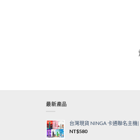
通用一代主機
用一
價
NT$
360
–
NT$
3,450
NT$
格
範
圍：
NT$360
到
NT$3,450