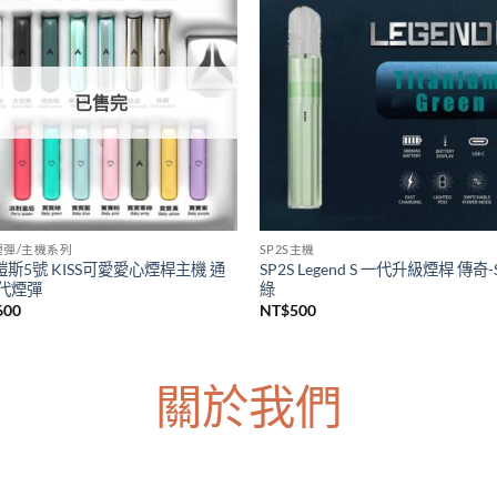
S主機
LANA煙彈/主機系列
上市 SP2S天王星注油主機套裝
台灣現貨 LANA皮革主機 Lana一
s Uranus大煙主機 大功率電子煙主
主機 通用各種一代煙彈主機
台灣現貨
NT$
600
價
380
–
NT$
1,200
格
範
圍：
NT$380
到
NT$1,200
已售完
5煙彈/主機系列
SP2S主機
5鎧斯5號 KISS可愛愛心煙桿主機 通
SP2S Legend S 一代升級煙桿 傳奇-