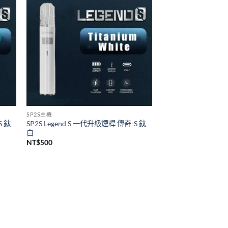
悅刻 RELX
代煙桿
Relx infinity悦刻無限六代煙彈 單顆裝
(通用RELX 4, 5代主機及通用機)
價
NT$
140
–
NT$
1,399
格
範
圍：
NT$140
到
NT$1,399
SP2S主機
S 鈦
SP2S Legend S 一代升級煙桿 傳奇-S 鈦