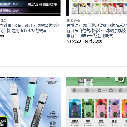
ELX
SP2S煙彈
刻 RELX Infinity Pro2煙桿 悅刻無
思博瑞SP2S台灣現貨SP2S換彈式
主機 通用Relx 4/5代煙彈
新口味白葡萄凍檸茶、冰礦泉荔枝
等新品口味 (一代通用煙彈)
980
價
NT$
320
–
NT$
5,900
格
範
圍：
NT$320
到
NT$5,900