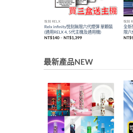
悅刻 RELX
悅刻 R
Relx infinity悦刻無限六代煙彈 單顆裝
全新悅
机
(通用RELX 4, 5代主機及通用機)
限六代
價
NT$
140
–
NT$
1,399
NT$
格
範
圍：
NT$140
到
最新產品NEW
NT$1,399