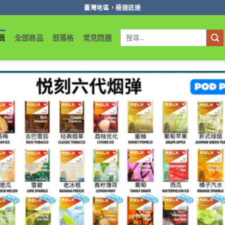
臺灣地區，極速送達
搜
頁
全部商品
部落格
常見問題
尋
關
鍵
字: