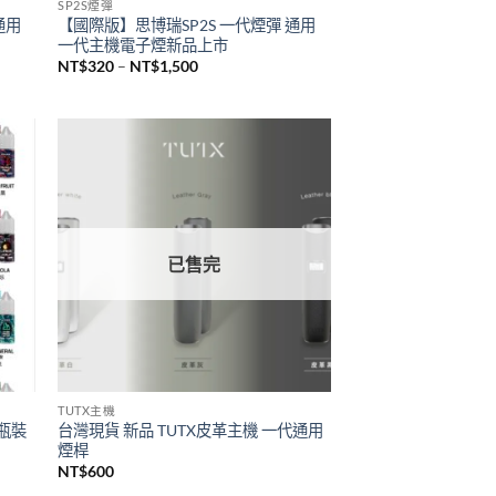
已售完
SP2S煙彈
通用
【國際版】思博瑞SP2S 一代煙彈 通用
一代主機電子煙新品上市
價
NT$
320
–
NT$
1,500
格
範
圍：
NT$320
到
NT$1,500
已售完