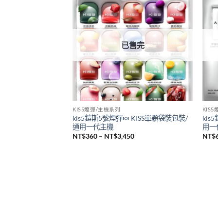
悅刻 RELX
SP2
全新悅刻 RELX Infinity Pro2煙桿 悅刻無
新品
限六代主機 通用Relx 4/5代煙彈
sp2
機 
NT$
980
NT$
已售完
KIS5煙彈/主機系列
KIS
kis5鎧斯5號煙彈🍬 KISS單顆袋裝包裝/
kis