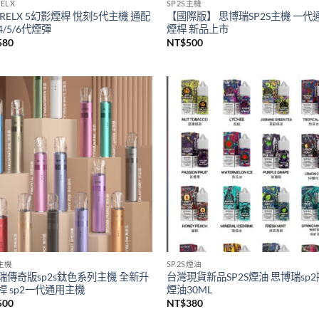
ELX
SP2S主機
RELX 5幻影煙桿 悅刻5代主機 通配
【國際版】 思博瑞SP2S主機 一代
/5/6代煙彈
煙桿 新品上市
580
NT$
500