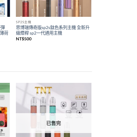
SP2S主機
菸彈
思博瑞傳奇版sp2s鈦色系列主機 全新升
 薄荷
級煙桿 sp2一代通用主機
NT$
500