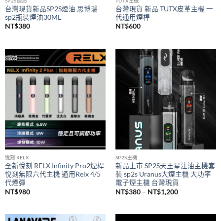
SP2S煙油
TUTX主機
台灣現貨新品SP2S煙油 思博瑞
台灣現貨 新品 TUTX皮革主機 一
sp2瓶裝煙油30ML
代通用煙桿
NT$
380
NT$
600
悅刻 RELX
SP2S主機
全新悅刻 RELX Infinity Pro2煙桿
新品上市 SP2S天王星注油主機套
悅刻無限六代主機 通用Relx 4/5
裝 sp2s Uranus大煙主機 大功率
代煙彈
電子煙主機 台灣現貨