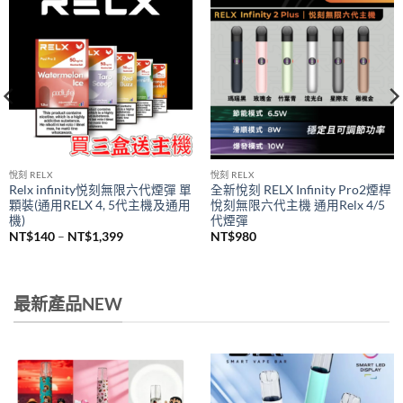
悅刻 RELX
悅刻 RELX
Relx infinity悦刻無限六代煙彈 單
全新悅刻 RELX Infinity Pro2煙桿
顆裝(通用RELX 4, 5代主機及通用
悅刻無限六代主機 通用Relx 4/5
機)
代煙彈
價
NT$
140
–
NT$
1,399
NT$
980
格
範
圍：
NT$140
到
最新產品NEW
NT$1,399