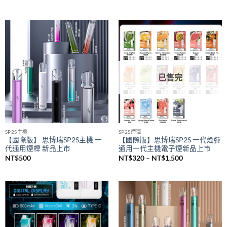
SAICO 炫刻主機
悅刻 RELX
SAICO 一代電子煙煙桿 智能顯示
悅刻 RELX 5幻影煙桿 悅刻5代主
屏 一代通用主機(8w-10w輸出）
機 通配悅刻4/5/6代煙彈
NT$
650
NT$
580
已售完
SP2S主機
SP2S煙彈
【國際版】 思博瑞SP2S主機 一
【國際版】思博瑞SP2S 一代煙彈
代通用煙桿 新品上市
通用一代主機電子煙新品上市
價
NT$
500
NT$
320
–
NT$
1,500
格
範
圍：
NT$320
到