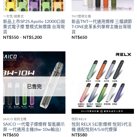
已售完
一次性/拋棄式
TNT煙桿主機
新品上市SP2S Apollo 12000口拋
新品TNT一代通用煙桿 三檔調節
棄式電子煙 雙模式無煙霧 台灣現
T·ONE皮革系列單桿主機台灣現
貨
貨
價
NT$
550
–
NT$
5,200
NT$
650
格
範
圍：
NT$550
到
NT$5,200
已售完