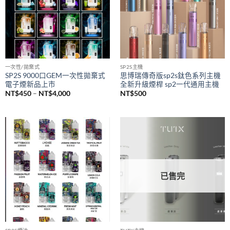
NT$1,500
一次性/拋棄式
SP2S主機
SP2S 9000口GEM一次性拋棄式
思博瑞傳奇版sp2s鈦色系列主機
電子煙新品上市
全新升級煙桿 sp2一代通用主機
價
NT$
450
–
NT$
4,000
NT$
500
格
範
圍：
NT$450
到
NT$4,000
已售完