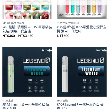
已售完
已售完
KIS5煙彈/主機系列
KIS5煙彈/主機系列
kis5鎧斯5號煙彈🍬 KISS單顆袋裝
kis5鎧斯5號 KISS可愛愛心煙桿主
包裝/通用一代主機
機 通用一代煙彈
價
NT$
360
–
NT$
3,450
NT$
600
格
範
圍：
NT$360
到
NT$3,450