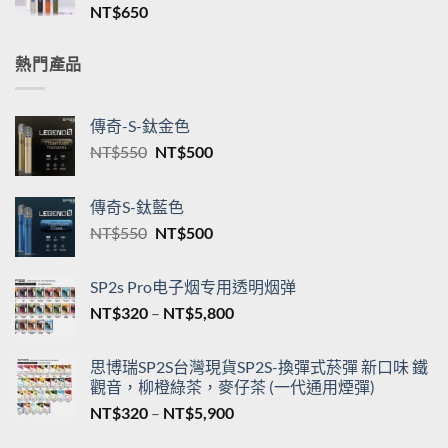
格
新品TNT一代通用煙桿 三檔調節 T·ONE皮革系列
範
單桿主機台灣現貨
圍：
NT$
650
NT$550
到
NT$5,200
熱門產品
傳奇-S-鈦金色
原
目
NT$
550
NT$
500
始
前
價
價
傳奇S-鈦藍色
格：
格：
原
目
NT$
550
NT$
500
NT$550。
NT$500。
始
前
價
價
SP2s Pro电子烟专用透明烟弹
格：
格：
價
NT$
320
–
NT$
5,800
NT$550。
NT$500。
格
範
思博瑞SP2S台灣現貨SP2S-換彈式菸彈 新口味 鐵
圍：