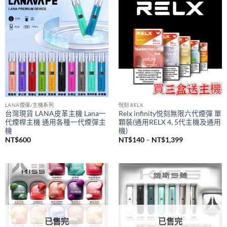
價
NT$
980
NT$
380
–
NT$
1,200
格
範
圍：
NT$380
到
NT$1,200
LANA煙彈/主機系列
悅刻 RELX
台灣現貨 LANA皮革主機 Lana一
Relx infinity悦刻無限六代煙彈 單
代煙桿主機 通用各種一代煙彈主
顆裝(通用RELX 4, 5代主機及通用
機
機)
價
NT$
600
NT$
140
–
NT$
1,399
格
範
圍：
NT$140
到
NT$1,399