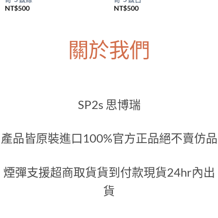
SP2S主機
SP2S主機
SP2S Legend S 一代升級煙桿 傳
SP2S Legend S 一代升級煙桿 傳
奇-S 鈦綠
奇-S 鈦白
NT$
500
NT$
500
關於我們
SP2s 思博瑞
產品皆原裝進口100%官方正品絕不賣仿品
煙彈支援超商取貨貨到付款現貨24hr內出