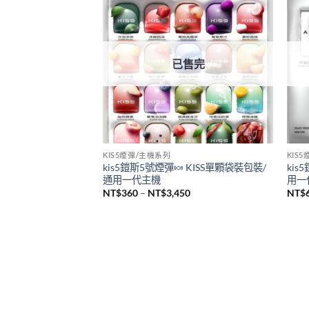
悅刻 RELX
SP2
全新悅刻 RELX Infinity Pro2煙桿 悅刻無
新品
限六代主機 通用Relx 4/5代煙彈
sp2
機 
NT$
980
NT$
已售完
KIS5煙彈/主機系列
KIS
kis5鎧斯5號煙彈🍬 KISS單顆袋裝包裝/
kis