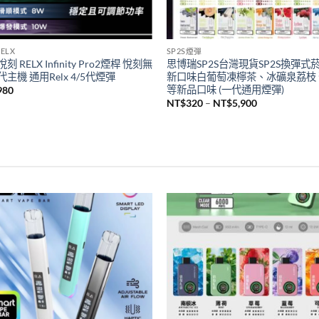
ELX
SP2S煙彈
刻 RELX Infinity Pro2煙桿 悅刻無
思博瑞SP2S台灣現貨SP2S換彈式
主機 通用Relx 4/5代煙彈
新口味白葡萄凍檸茶、冰礦泉荔枝
等新品口味 (一代通用煙彈)
980
價
NT$
320
–
NT$
5,900
格
範
圍：
NT$320
到
NT$5,900