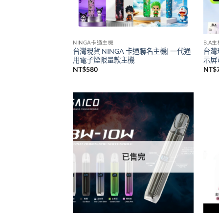
NINGA卡通主機
B.A
台灣現貨 NINGA 卡通聯名主機| 一代通
台灣
用電子煙限量款主機
示屏可
NT$
580
NT$