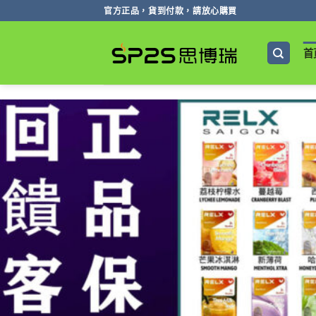
跳
官方正品，貨到付款，請放心購買
轉
至
首
內
容