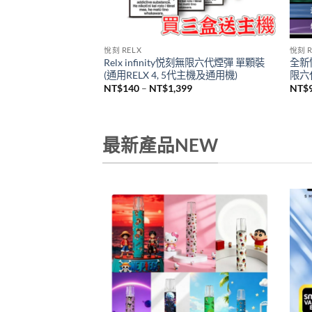
悅刻 RELX
悅刻 R
Relx infinity悦刻無限六代煙彈 單顆裝
全新悅
机
(通用RELX 4, 5代主機及通用機)
限六代
價
NT$
140
–
NT$
1,399
NT$
格
範
圍：
NT$140
到
最新產品NEW
NT$1,399