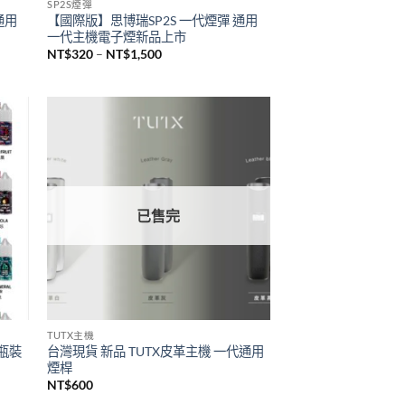
已售完
SP2S煙彈
通用
【國際版】思博瑞SP2S 一代煙彈 通用
一代主機電子煙新品上市
價
NT$
320
–
NT$
1,500
格
範
圍：
NT$320
到
NT$1,500
已售完