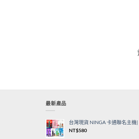
通用一代主機
用一
價
NT$
360
–
NT$
3,450
NT$
格
範
圍：
NT$360
到
NT$3,450