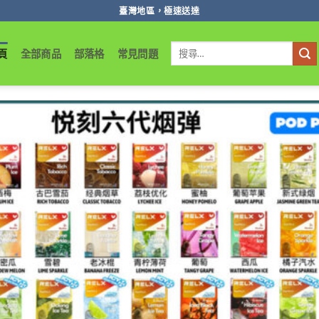
臺灣地區，極速送達
搜
頁
全部商品
部落格
常見問題
尋
關
鍵
字: