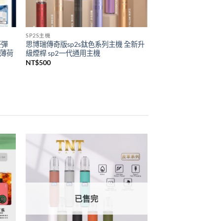
SP2S主機
菸彈
思博瑞傳奇版sp2s鈦色系列主機 全新升
 薄荷
級煙桿 sp2一代通用主機
NT$
500