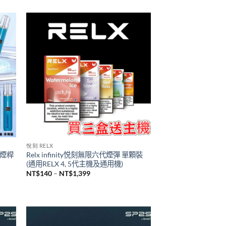
TUTX主機
2瓶裝
台灣現貨 新品 TUTX皮革主機 一代通用
煙桿
NT$
600