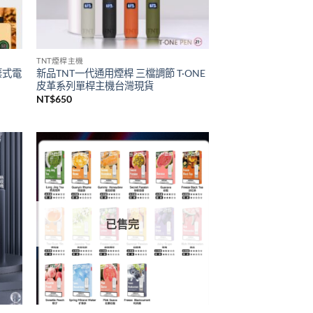
已售完
TNT煙桿主機
拋棄式電
新品TNT一代通用煙桿 三檔調節 T·ONE
皮革系列單桿主機台灣現貨
NT$
650