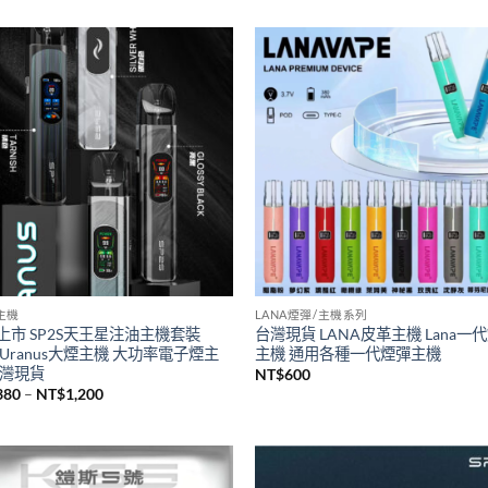
S主機
SP2S煙油
瑞傳奇版sp2s鈦色系列主機 全新升
台灣現貨新品SP2S煙油 思博瑞sp
桿 sp2一代通用主機
煙油30ML
500
NT$
380