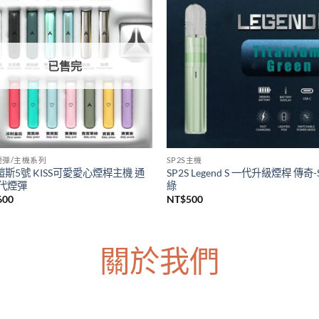
S主機
LANA煙彈/主機系列
上市 SP2S天王星注油主機套裝
台灣現貨 LANA皮革主機 Lana一
s Uranus大煙主機 大功率電子煙主
主機 通用各種一代煙彈主機
台灣現貨
NT$
600
價
380
–
NT$
1,200
格
範
圍：
NT$380
到
NT$1,200
已售完
5煙彈/主機系列
SP2S主機
5鎧斯5號 KISS可愛愛心煙桿主機 通
SP2S Legend S 一代升級煙桿 傳奇-