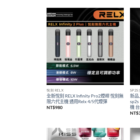
一次性/拋棄式
SP2
SP2S 9000口GEM一次性拋棄式電子煙
思博
新品上市
級煙
價
NT$
450
–
NT$
4,000
NT$
格
範
圍：
NT$450
到
NT$4,000