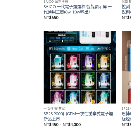
已售完
SAICO 炫刻主機
悅刻 R
SAICO 一代電子煙煙桿 智能顯示屏 一
悅刻 
代通用主機(8w-10w輸出）
悅刻4
NT$
650
NT$