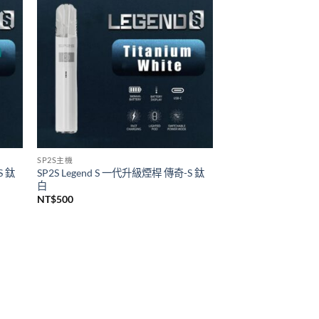
悅刻 RELX
代煙桿
Relx infinity悦刻無限六代煙彈 單顆裝
(通用RELX 4, 5代主機及通用機)
價
NT$
140
–
NT$
1,399
格
範
圍：
NT$140
到
NT$1,399
SP2S主機
S 鈦
SP2S Legend S 一代升級煙桿 傳奇-S 鈦