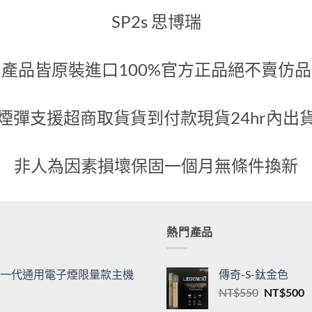
代煙彈
綠
600
NT$
500
關於我們
SP2s 思博瑞
產品皆原裝進口100%官方正品絕不賣仿品
煙彈支援超商取貨貨到付款現貨24hr內出
非人為因素損壞保固一個月無條件換新