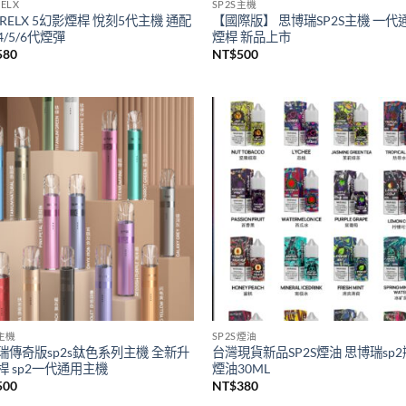
ELX
SP2S主機
RELX 5幻影煙桿 悅刻5代主機 通配
【國際版】 思博瑞SP2S主機 一代
/5/6代煙彈
煙桿 新品上市
580
NT$
500