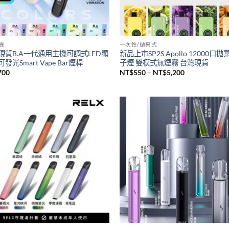
主機
一次性/拋棄式
現貨B.A一代通用主機可調式LED顯
新品上市SP2S Apollo 12000口
發光Smart Vape Bar煙桿
子煙 雙模式無煙霧 台灣現貨
價
700
NT$
550
–
NT$
5,200
格
範
圍：
NT$550
到
NT$5,200