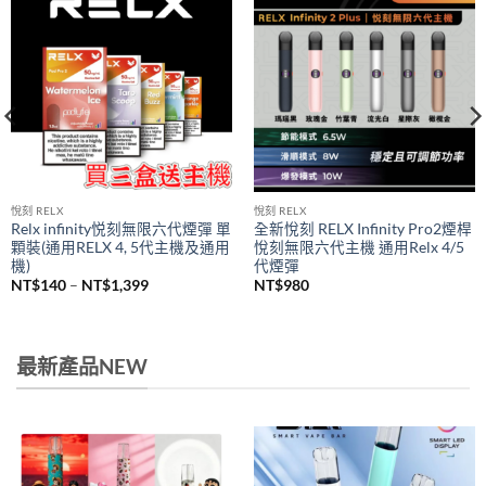
悅刻 RELX
悅刻 RELX
Relx infinity悦刻無限六代煙彈 單
全新悅刻 RELX Infinity Pro2煙桿
顆裝(通用RELX 4, 5代主機及通用
悅刻無限六代主機 通用Relx 4/5
機)
代煙彈
價
NT$
140
–
NT$
1,399
NT$
980
格
範
圍：
NT$140
到
最新產品NEW
NT$1,399