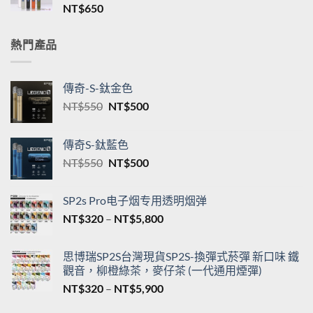
格
新品TNT一代通用煙桿 三檔調節 T·ONE皮革系列
範
單桿主機台灣現貨
圍：
NT$
650
NT$550
到
NT$5,200
熱門產品
傳奇-S-鈦金色
原
目
NT$
550
NT$
500
始
前
價
價
傳奇S-鈦藍色
格：
格：
原
目
NT$
550
NT$
500
NT$550。
NT$500。
始
前
價
價
SP2s Pro电子烟专用透明烟弹
格：
格：
價
NT$
320
–
NT$
5,800
NT$550。
NT$500。
格
範
思博瑞SP2S台灣現貨SP2S-換彈式菸彈 新口味 鐵
圍：