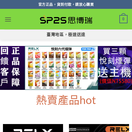
跳
官方正品，貨到付款，請放心購買
轉
至
0
內
容
臺灣地區，極速送達
熱賣產品hot