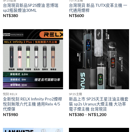
SP2S煙油
TUTX主機
台灣現貨新品SP2S煙油 思博瑞
台灣現貨 新品 TUTX皮革主機 一
sp2瓶裝煙油30ML
代通用煙桿
NT$
380
NT$
600
悅刻 RELX
SP2S主機
全新悅刻 RELX Infinity Pro2煙桿
新品上市 SP2S天王星注油主機套
悅刻無限六代主機 通用Relx 4/5
裝 sp2s Uranus大煙主機 大功率
代煙彈
電子煙主機 台灣現貨