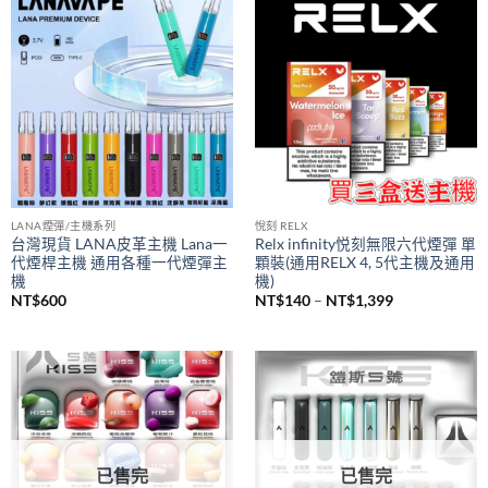
價
NT$
980
NT$
380
–
NT$
1,200
格
範
圍：
NT$380
到
NT$1,200
LANA煙彈/主機系列
悅刻 RELX
台灣現貨 LANA皮革主機 Lana一
Relx infinity悦刻無限六代煙彈 單
代煙桿主機 通用各種一代煙彈主
顆裝(通用RELX 4, 5代主機及通用
機
機)
價
NT$
600
NT$
140
–
NT$
1,399
格
範
圍：
NT$140
到
NT$1,399