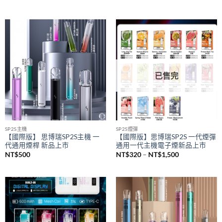
SAICO 炫刻主機
悅刻 RELX
SAICO 一代電子煙煙桿 智能顯示
悅刻 RELX 5幻影煙桿 悅刻5代主
屏 一代通用主機(8w-10w輸出）
機 通配悅刻4/5/6代煙彈
NT$
650
NT$
580
已售完
SP2S主機
SP2S煙彈
【國際版】 思博瑞SP2S主機 一
【國際版】思博瑞SP2S 一代煙彈
代通用煙桿 新品上市
通用一代主機電子煙新品上市
價
NT$
500
NT$
320
–
NT$
1,500
格
範
圍：
NT$320
到