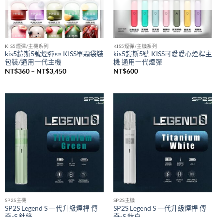
已售完
已售完
KIS5煙彈/主機系列
KIS5煙彈/主機系列
kis5鎧斯5號煙彈🍬 KISS單顆袋裝
kis5鎧斯5號 KISS可愛愛心煙桿主
包裝/通用一代主機
機 通用一代煙彈
價
NT$
360
–
NT$
3,450
NT$
600
格
範
圍：
NT$360
到
NT$3,450