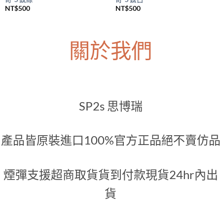
SP2S主機
SP2S主機
SP2S Legend S 一代升級煙桿 傳
SP2S Legend S 一代升級煙桿 傳
奇-S 鈦綠
奇-S 鈦白
NT$
500
NT$
500
關於我們
SP2s 思博瑞
產品皆原裝進口100%官方正品絕不賣仿品
煙彈支援超商取貨貨到付款現貨24hr內出