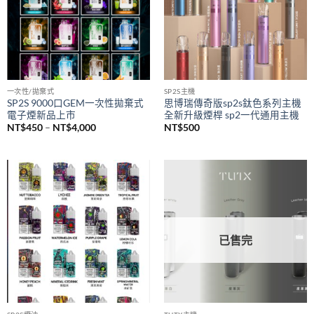
NT$1,500
一次性/拋棄式
SP2S主機
SP2S 9000口GEM一次性拋棄式
思博瑞傳奇版sp2s鈦色系列主機
電子煙新品上市
全新升級煙桿 sp2一代通用主機
價
NT$
450
–
NT$
4,000
NT$
500
格
範
圍：
NT$450
到
NT$4,000
已售完