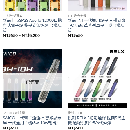
已售完
一次性/拋棄式
TNT煙桿主機
新品上市SP2S Apollo 12000口拋
新品TNT一代通用煙桿 三檔調節
棄式電子煙 雙模式無煙霧 台灣現
T·ONE皮革系列單桿主機台灣現
貨
貨
價
NT$
550
–
NT$
5,200
NT$
650
格
範
圍：
NT$550
到
NT$5,200
已售完