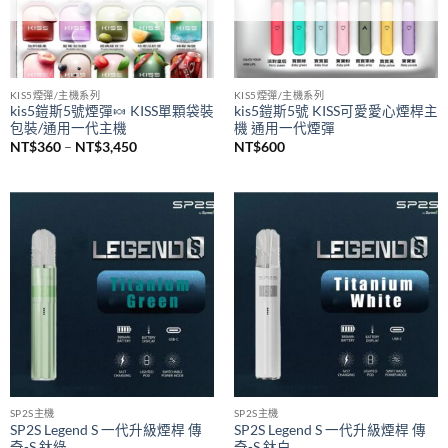
已售完
已售完
KIS5煙彈/主機系列
KIS5煙彈/主機系列
kis5鎧斯5號煙彈🍬 KISS單顆袋裝
kis5鎧斯5號 KISS可愛愛心煙桿主
包裝/通用一代主機
機 通用一代煙彈
價
NT$
360
–
NT$
3,450
NT$
600
格
範
圍：
NT$360
到
NT$3,450