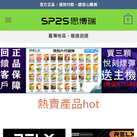
跳
官方正品，貨到付款，請放心購買
轉
至
0
內
容
臺灣地區，極速送達
熱賣產品hot