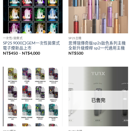
NT$1,500
一次性/拋棄式
SP2S主機
SP2S 9000口GEM一次性拋棄式
思博瑞傳奇版sp2s鈦色系列主機
電子煙新品上市
全新升級煙桿 sp2一代通用主機
價
NT$
450
–
NT$
4,000
NT$
500
格
範
圍：
NT$450
到
NT$4,000
已售完