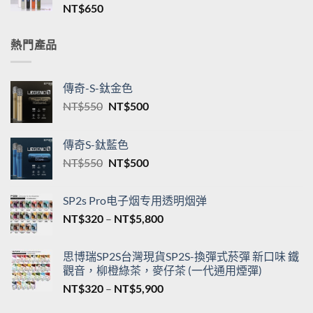
格
新品TNT一代通用煙桿 三檔調節 T·ONE皮革系列
範
單桿主機台灣現貨
圍：
NT$
650
NT$550
到
NT$5,200
熱門產品
傳奇-S-鈦金色
原
目
NT$
550
NT$
500
始
前
價
價
傳奇S-鈦藍色
格：
格：
原
目
NT$
550
NT$
500
NT$550。
NT$500。
始
前
價
價
SP2s Pro电子烟专用透明烟弹
格：
格：
價
NT$
320
–
NT$
5,800
NT$550。
NT$500。
格
範
思博瑞SP2S台灣現貨SP2S-換彈式菸彈 新口味 鐵
圍：