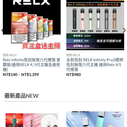
悅刻 RELX
悅刻 RELX
Relx infinity悦刻無限六代煙彈 單
全新悅刻 RELX Infinity Pro2煙桿
顆裝(通用RELX 4, 5代主機及通用
悅刻無限六代主機 通用Relx 4/5
機)
代煙彈
價
NT$
140
–
NT$
1,399
NT$
980
格
範
圍：
NT$140
到
最新產品NEW
NT$1,399