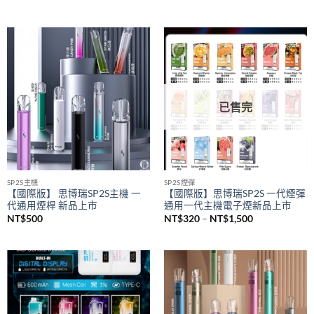
SAICO 炫刻主機
悅刻 RELX
SAICO 一代電子煙煙桿 智能顯示
悅刻 RELX 5幻影煙桿 悅刻5代主
屏 一代通用主機(8w-10w輸出）
機 通配悅刻4/5/6代煙彈
NT$
650
NT$
580
已售完
SP2S主機
SP2S煙彈
【國際版】 思博瑞SP2S主機 一
【國際版】思博瑞SP2S 一代煙彈
代通用煙桿 新品上市
通用一代主機電子煙新品上市
價
NT$
500
NT$
320
–
NT$
1,500
格
範
圍：
NT$320
到