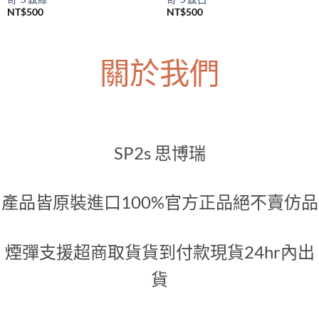
SP2S主機
SP2S主機
SP2S Legend S 一代升級煙桿 傳
SP2S Legend S 一代升級煙桿 傳
奇-S 鈦綠
奇-S 鈦白
NT$
500
NT$
500
關於我們
SP2s 思博瑞
產品皆原裝進口100%官方正品絕不賣仿品
煙彈支援超商取貨貨到付款現貨24hr內出