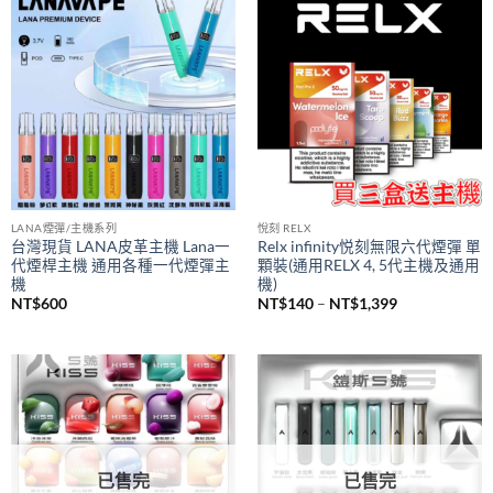
價
NT$
980
NT$
380
–
NT$
1,200
格
範
圍：
NT$380
到
NT$1,200
LANA煙彈/主機系列
悅刻 RELX
台灣現貨 LANA皮革主機 Lana一
Relx infinity悦刻無限六代煙彈 單
代煙桿主機 通用各種一代煙彈主
顆裝(通用RELX 4, 5代主機及通用
機
機)
價
NT$
600
NT$
140
–
NT$
1,399
格
範
圍：
NT$140
到
NT$1,399