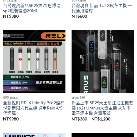
SP2S煙油
TUTX主機
台灣現貨新品SP2S煙油 思博瑞
台灣現貨 新品 TUTX皮革主機 一
sp2瓶裝煙油30ML
代通用煙桿
NT$
380
NT$
600
悅刻 RELX
SP2S主機
全新悅刻 RELX Infinity Pro2煙桿
新品上市 SP2S天王星注油主機套
悅刻無限六代主機 通用Relx 4/5
裝 sp2s Uranus大煙主機 大功率
代煙彈
電子煙主機 台灣現貨