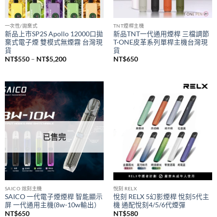
已售完
一次性/拋棄式
TNT煙桿主機
新品上市SP2S Apollo 12000口拋
新品TNT一代通用煙桿 三檔調節
棄式電子煙 雙模式無煙霧 台灣現
T·ONE皮革系列單桿主機台灣現
貨
貨
價
NT$
550
–
NT$
5,200
NT$
650
格
範
圍：
NT$550
到
NT$5,200
已售完