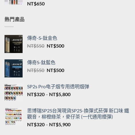
格
新品TNT一代通用煙桿 三檔調節 T·ONE皮革系列
範
單桿主機台灣現貨
圍：
NT$
650
NT$550
到
NT$5,200
熱門產品
傳奇-S-鈦金色
原
目
NT$
550
NT$
500
始
前
價
價
傳奇S-鈦藍色
格：
格：
原
目
NT$
550
NT$
500
NT$550。
NT$500。
始
前
價
價
SP2s Pro电子烟专用透明烟弹
格：
格：
價
NT$
320
–
NT$
5,800
NT$550。
NT$500。
格
範
思博瑞SP2S台灣現貨SP2S-換彈式菸彈 新口味 鐵
圍：