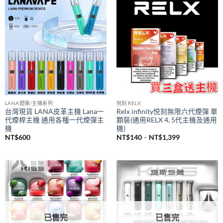
價
NT$
980
NT$
380
–
NT$
1,200
格
範
圍：
NT$380
到
NT$1,200
LANA煙彈/主機系列
悅刻 RELX
台灣現貨 LANA皮革主機 Lana一
Relx infinity悦刻無限六代煙彈 單
代煙桿主機 通用各種一代煙彈主
顆裝(通用RELX 4, 5代主機及通用
機
機)
價
NT$
600
NT$
140
–
NT$
1,399
格
範
圍：
NT$140
到
NT$1,399