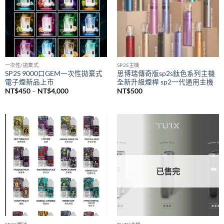
NT$1,500
一次性/拋棄式
SP2S主機
SP2S 9000口GEM一次性拋棄式
思博瑞傳奇版sp2s鈦色系列主機
電子煙新品上市
全新升級煙桿 sp2一代通用主機
價
NT$
450
–
NT$
4,000
NT$
500
格
範
圍：
NT$450
到
NT$4,000
已售完