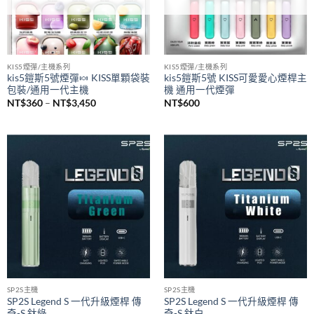
已售完
已售完
KIS5煙彈/主機系列
KIS5煙彈/主機系列
kis5鎧斯5號煙彈🍬 KISS單顆袋裝
kis5鎧斯5號 KISS可愛愛心煙桿主
包裝/通用一代主機
機 通用一代煙彈
價
NT$
360
–
NT$
3,450
NT$
600
格
範
圍：
NT$360
到
NT$3,450