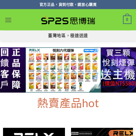
跳
官方正品，貨到付款，請放心購買
轉
至
0
內
容
臺灣地區，極速送達
熱賣產品hot