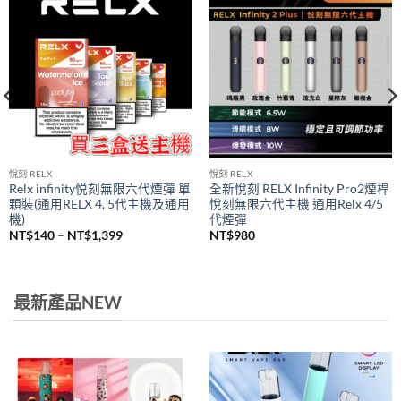
悅刻 RELX
悅刻 RELX
Relx infinity悦刻無限六代煙彈 單
全新悅刻 RELX Infinity Pro2煙桿
顆裝(通用RELX 4, 5代主機及通用
悅刻無限六代主機 通用Relx 4/5
機)
代煙彈
價
NT$
140
–
NT$
1,399
NT$
980
格
範
圍：
NT$140
到
最新產品NEW
NT$1,399