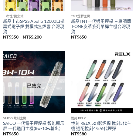
已售完
一次性/拋棄式
TNT煙桿主機
新品上市SP2S Apollo 12000口拋
新品TNT一代通用煙桿 三檔調節
棄式電子煙 雙模式無煙霧 台灣現
T·ONE皮革系列單桿主機台灣現
貨
貨
價
NT$
550
–
NT$
5,200
NT$
650
格
範
圍：
NT$550
到
NT$5,200
已售完