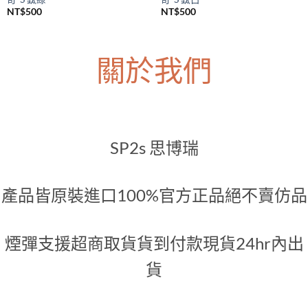
SP2S主機
SP2S主機
SP2S Legend S 一代升級煙桿 傳
SP2S Legend S 一代升級煙桿 傳
奇-S 鈦綠
奇-S 鈦白
NT$
500
NT$
500
關於我們
SP2s 思博瑞
產品皆原裝進口100%官方正品絕不賣仿品
煙彈支援超商取貨貨到付款現貨24hr內出