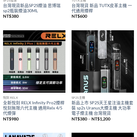
SP2S煙油
TUTX主機
台灣現貨新品SP2S煙油 思博瑞
台灣現貨 新品 TUTX皮革主機 一
sp2瓶裝煙油30ML
代通用煙桿
NT$
380
NT$
600
悅刻 RELX
SP2S主機
全新悅刻 RELX Infinity Pro2煙桿
新品上市 SP2S天王星注油主機套
悅刻無限六代主機 通用Relx 4/5
裝 sp2s Uranus大煙主機 大功率
代煙彈
電子煙主機 台灣現貨