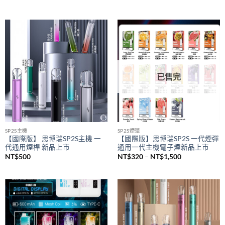
SAICO 炫刻主機
悅刻 RELX
SAICO 一代電子煙煙桿 智能顯示
悅刻 RELX 5幻影煙桿 悅刻5代主
屏 一代通用主機(8w-10w輸出）
機 通配悅刻4/5/6代煙彈
NT$
650
NT$
580
已售完
SP2S主機
SP2S煙彈
【國際版】 思博瑞SP2S主機 一
【國際版】思博瑞SP2S 一代煙彈
代通用煙桿 新品上市
通用一代主機電子煙新品上市
價
NT$
500
NT$
320
–
NT$
1,500
格
範
圍：
NT$320
到