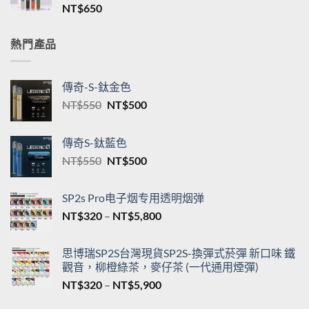
格
新品TNT一代通用煙桿 三檔調節 T·ONE皮革系列
範
單桿主機台灣現貨
圍：
NT$
650
NT$550
到
NT$5,200
熱門產品
傳奇-S-鈦金色
原
目
NT$
550
NT$
500
始
前
價
價
傳奇S-鈦藍色
格：
格：
原
目
NT$
550
NT$
500
NT$550。
NT$500。
始
前
價
價
SP2s Pro电子烟专用透明烟弹
格：
格：
價
NT$
320
–
NT$
5,800
NT$550。
NT$500。
格
範
思博瑞SP2S台灣現貨SP2S-換彈式菸彈 新口味 鐵
圍：