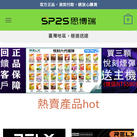
跳
官方正品，貨到付款，請放心購買
轉
至
0
內
容
臺灣地區，極速送達
熱賣產品hot