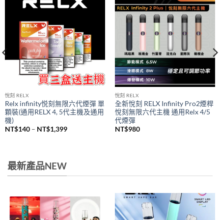
悅刻 RELX
悅刻 RELX
Relx infinity悦刻無限六代煙彈 單
全新悅刻 RELX Infinity Pro2煙桿
顆裝(通用RELX 4, 5代主機及通用
悅刻無限六代主機 通用Relx 4/5
機)
代煙彈
價
NT$
140
–
NT$
1,399
NT$
980
格
範
圍：
NT$140
到
最新產品NEW
NT$1,399