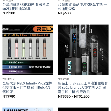
SP2S煙油
TUTX主機
台灣現貨新品SP2S煙油 思博瑞
台灣現貨 新品 TUTX皮革主機 一
sp2瓶裝煙油30ML
代通用煙桿
NT$
380
NT$
600
悅刻 RELX
SP2S主機
全新悅刻 RELX Infinity Pro2煙桿
新品上市 SP2S天王星注油主機套
悅刻無限六代主機 通用Relx 4/5
裝 sp2s Uranus大煙主機 大功率
代煙彈
電子煙主機 台灣現貨