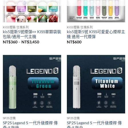
已售完
已售完
KIS5煙彈/主機系列
KIS5煙彈/主機系列
kis5鎧斯5號煙彈🍬 KISS單顆袋裝
kis5鎧斯5號 KISS可愛愛心煙桿主
包裝/通用一代主機
機 通用一代煙彈
價
NT$
360
–
NT$
3,450
NT$
600
格
範
圍：
NT$360
到
NT$3,450