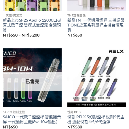
已售完
一次性/拋棄式
TNT煙桿主機
新品上市SP2S Apollo 12000口拋
新品TNT一代通用煙桿 三檔調節
棄式電子煙 雙模式無煙霧 台灣現
T·ONE皮革系列單桿主機台灣現
貨
貨
價
NT$
550
–
NT$
5,200
NT$
650
格
範
圍：
NT$550
到
NT$5,200
已售完