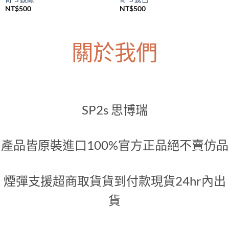
SP2S主機
SP2S主機
SP2S Legend S 一代升級煙桿 傳
SP2S Legend S 一代升級煙桿 傳
奇-S 鈦綠
奇-S 鈦白
NT$
500
NT$
500
關於我們
SP2s 思博瑞
產品皆原裝進口100%官方正品絕不賣仿品
煙彈支援超商取貨貨到付款現貨24hr內出