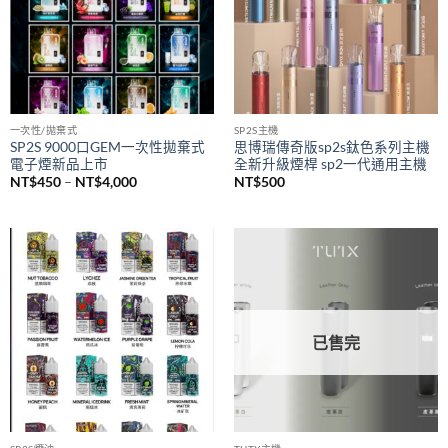
NT$1,500
一次性/拋棄式
SP2S主機
SP2S 9000口GEM一次性拋棄式
思博瑞傳奇版sp2s鈦色系列主機
電子煙新品上市
全新升級煙桿 sp2一代通用主機
價
NT$
450
–
NT$
4,000
NT$
500
格
範
圍：
NT$450
到
NT$4,000
已售完