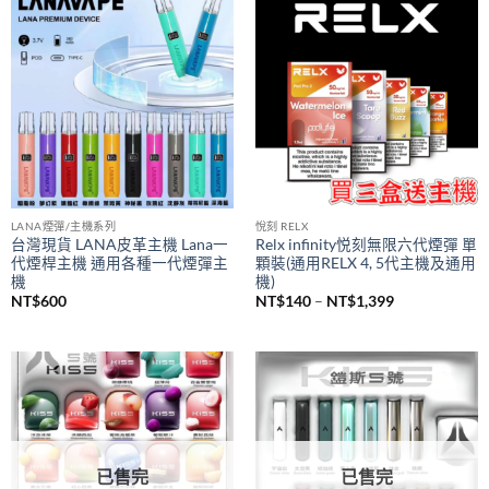
價
NT$
980
NT$
380
–
NT$
1,200
格
範
圍：
NT$380
到
NT$1,200
LANA煙彈/主機系列
悅刻 RELX
台灣現貨 LANA皮革主機 Lana一
Relx infinity悦刻無限六代煙彈 單
代煙桿主機 通用各種一代煙彈主
顆裝(通用RELX 4, 5代主機及通用
機
機)
價
NT$
600
NT$
140
–
NT$
1,399
格
範
圍：
NT$140
到
NT$1,399