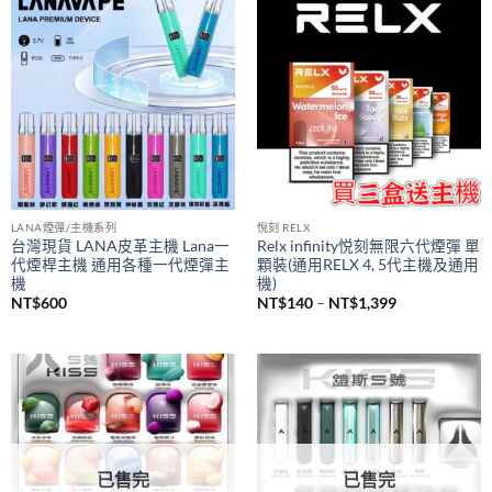
到
NT$1,200
LANA煙彈/主機系列
悅刻 RELX
台灣現貨 LANA皮革主機 Lana一
Relx infinity悦刻無限六代煙彈 單
代煙桿主機 通用各種一代煙彈主
顆裝(通用RELX 4, 5代主機及通用
機
機)
價
NT$
600
NT$
140
–
NT$
1,399
格
範
圍：
NT$140
到
NT$1,399
已售完
已售完