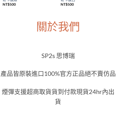
NT$
500
NT$
500
關於我們
SP2s 思博瑞
產品皆原裝進口100%官方正品絕不賣仿品
煙彈支援超商取貨貨到付款現貨24hr內出
貨