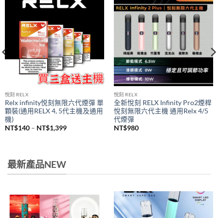
悅刻 RELX
悅刻 RELX
Relx infinity悦刻無限六代煙彈 單
全新悅刻 RELX Infinity Pro2煙桿
顆裝(通用RELX 4, 5代主機及通用
悅刻無限六代主機 通用Relx 4/5
機)
代煙彈
價
NT$
140
–
NT$
1,399
NT$
980
格
範
圍：
NT$140
到
最新產品NEW
NT$1,399