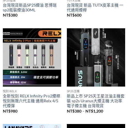
SP2S煙油
TUTX主機
台灣現貨新品SP2S煙油 思博瑞
台灣現貨 新品 TUTX皮革主機 一
sp2瓶裝煙油30ML
代通用煙桿
NT$
380
NT$
600
悅刻 RELX
SP2S主機
全新悅刻 RELX Infinity Pro2煙桿
新品上市 SP2S天王星注油主機套
悅刻無限六代主機 通用Relx 4/5
裝 sp2s Uranus大煙主機 大功率
代煙彈
電子煙主機 台灣現貨
價
NT$
980
NT$
380
–
NT$
1,200
格
範
圍：
NT$380