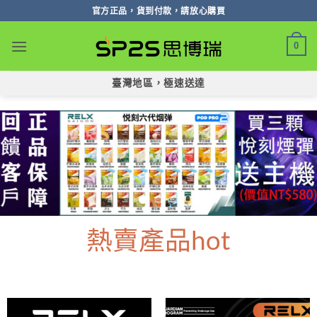
跳
官方正品，貨到付款，請放心購買
轉
至
0
內
容
臺灣地區，極速送達
熱賣產品hot