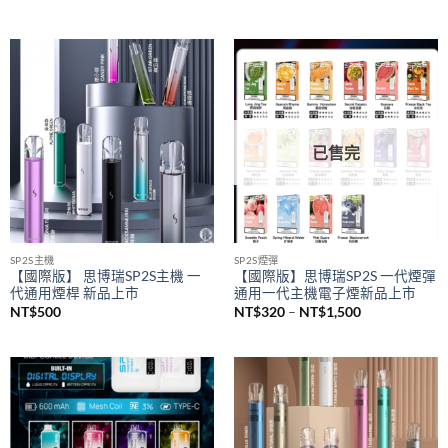
已售完
SP2S主機
SP2S煙彈
【國際版】 思博瑞SP2S主機 一
【國際版】思博瑞SP2S 一代煙彈
代通用煙桿 新品上市
通用一代主機電子煙新品上市
價
NT$
500
NT$
320
–
NT$
1,500
格
範
圍：
NT$320
到
NT$1,500