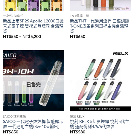
一次性/拋棄式
TNT煙桿主機
新品上市SP2S Apollo 12000口拋
新品TNT一代通用煙桿 三檔調節
棄式電子煙 雙模式無煙霧 台灣現
T·ONE皮革系列單桿主機台灣現
貨
貨
價
NT$
550
–
NT$
5,200
NT$
650
格
範
圍：
NT$550
到
NT$5,200
已售完
SAICO 炫刻主機
悅刻 RELX
SAICO 一代電子煙煙桿 智能顯示
悅刻 RELX 5幻影煙桿 悅刻5代主
屏 一代通用主機(8w-10w輸出）
機 通配悅刻4/5/6代煙彈
NT$
650
NT$
580