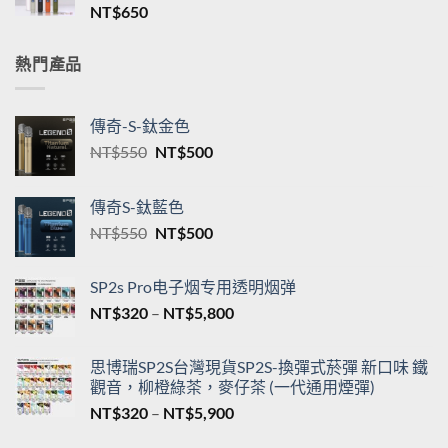
NT$
650
NT$550
到
NT$5,200
熱門產品
傳奇-S-鈦金色
原
目
NT$
550
NT$
500
始
前
價
價
傳奇S-鈦藍色
格：
格：
原
目
NT$
550
NT$
500
NT$550。
NT$500。
始
前
價
價
SP2s Pro电子烟专用透明烟弹
格：
格：
價
NT$
320
–
NT$
5,800
NT$550。
NT$500。
格
範
思博瑞SP2S台灣現貨SP2S-換彈式菸彈 新口味 鐵
圍：
觀音，柳橙綠茶，麥仔茶 (一代通用煙彈)
NT$320
價
NT$
320
–
NT$
5,900
到
格
NT$5,800