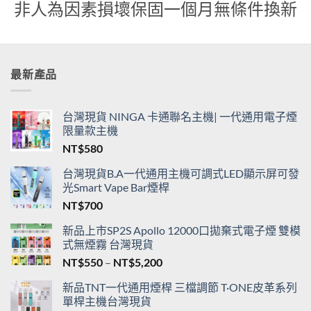
非人為因素損壞保固一個月無條件換新
最新產品
台灣現貨 NINGA 卡通聯名主機| 一代通用電子煙
限量款主機
NT$
580
台灣現貨B.A一代通用主機可調式LED顯示屏可發
光Smart Vape Bar煙桿
NT$
700
新品上市SP2S Apollo 12000口拋棄式電子煙 雙模
式無煙霧 台灣現貨
價
NT$
550
–
NT$
5,200
格
新品TNT一代通用煙桿 三檔調節 T·ONE皮革系列
範
單桿主機台灣現貨
圍：