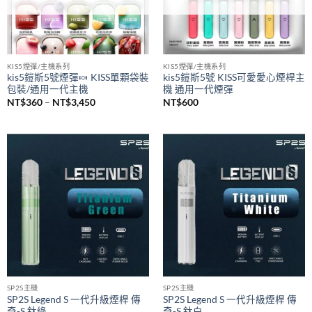
KIS5煙彈/主機系列
KIS5煙彈/主機系列
kis5鎧斯5號煙彈🍬 KISS單顆袋裝
kis5鎧斯5號 KISS可愛愛心煙桿主
包裝/通用一代主機
機 通用一代煙彈
價
NT$
360
–
NT$
3,450
NT$
600
格
範
圍：
NT$360
到
NT$3,450
SP2S主機
SP2S主機
SP2S Legend S 一代升級煙桿 傳
SP2S Legend S 一代升級煙桿 傳
奇-S 鈦綠
奇-S 鈦白