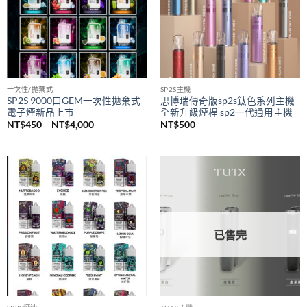
一次性/拋棄式
SP2S主機
SP2S 9000口GEM一次性拋棄式
思博瑞傳奇版sp2s鈦色系列主機
電子煙新品上市
全新升級煙桿 sp2一代通用主機
價
NT$
450
–
NT$
4,000
NT$
500
格
範
圍：
NT$450
到
NT$4,000
已售完