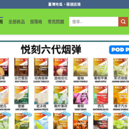
臺灣地區，極速送達
搜
頁
全部商品
部落格
常見問題
尋
關
鍵
字: