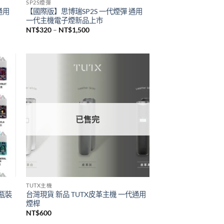
已售完
SP2S煙彈
通用
【國際版】思博瑞SP2S 一代煙彈 通用
一代主機電子煙新品上市
價
NT$
320
–
NT$
1,500
格
範
圍：
NT$320
到
NT$1,500
已售完