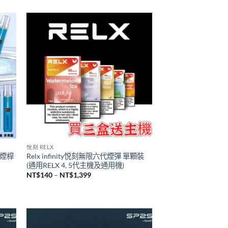
TUTX主機
2瓶裝
台灣現貨 新品 TUTX皮革主機 一代通用
煙桿
NT$
600