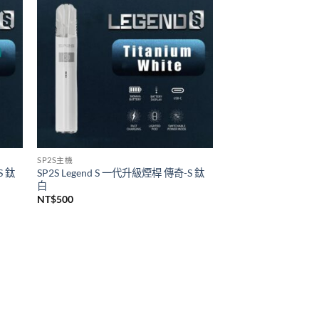
悅刻 RELX
代煙桿
Relx infinity悦刻無限六代煙彈 單顆裝
(通用RELX 4, 5代主機及通用機)
價
NT$
140
–
NT$
1,399
格
範
圍：
NT$140
到
NT$1,399
SP2S主機
S 鈦
SP2S Legend S 一代升級煙桿 傳奇-S 鈦