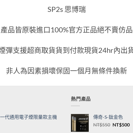
代煙彈
綠
600
NT$
500
關於我們
SP2s 思博瑞
產品皆原裝進口100%官方正品絕不賣仿品
煙彈支援超商取貨貨到付款現貨24hr內出
非人為因素損壞保固一個月無條件換新