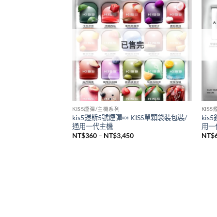
悅刻 RELX
SP2
全新悅刻 RELX Infinity Pro2煙桿 悅刻無
新品
限六代主機 通用Relx 4/5代煙彈
sp2
機 
NT$
980
NT$
已售完
KIS5煙彈/主機系列
KIS
kis5鎧斯5號煙彈🍬 KISS單顆袋裝包裝/
kis