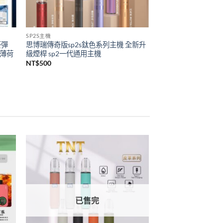
SP2S主機
菸彈
思博瑞傳奇版sp2s鈦色系列主機 全新升
 薄荷
級煙桿 sp2一代通用主機
NT$
500