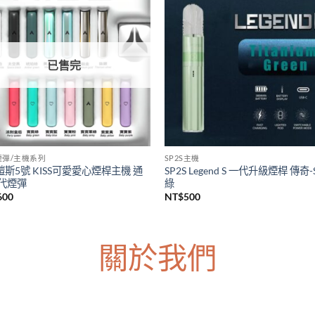
S主機
LANA煙彈/主機系列
上市 SP2S天王星注油主機套裝
台灣現貨 LANA皮革主機 Lana一
s Uranus大煙主機 大功率電子煙主
主機 通用各種一代煙彈主機
台灣現貨
NT$
600
價
380
–
NT$
1,200
格
範
圍：
NT$380
到
NT$1,200
已售完
5煙彈/主機系列
SP2S主機
5鎧斯5號 KISS可愛愛心煙桿主機 通
SP2S Legend S 一代升級煙桿 傳奇-