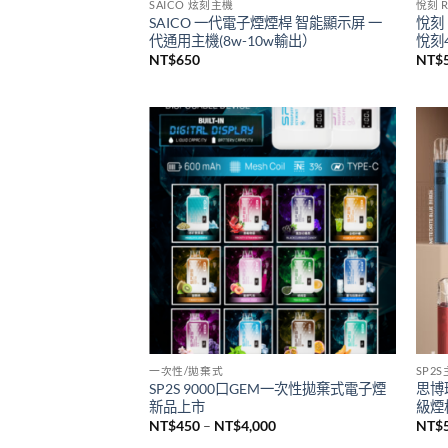
已售完
SAICO 炫刻主機
悅刻 R
SAICO 一代電子煙煙桿 智能顯示屏 一
悅刻 
代通用主機(8w-10w輸出）
悅刻4
NT$
650
NT$