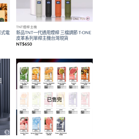
已售完
TNT煙桿主機
拋棄式電
新品TNT一代通用煙桿 三檔調節 T·ONE
皮革系列單桿主機台灣現貨
NT$
650