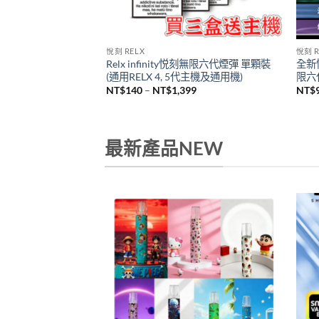
悅刻 RELX
悅刻 R
Relx infinity悦刻無限六代煙彈 單顆裝
全新悅
机
(通用RELX 4, 5代主機及通用機)
限六代
價
NT$
140
–
NT$
1,399
NT$
格
範
圍：
NT$140
到
最新產品NEW
NT$1,399