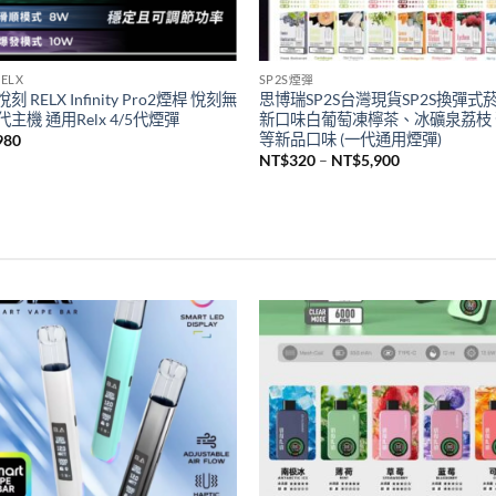
ELX
SP2S煙彈
刻 RELX Infinity Pro2煙桿 悅刻無
思博瑞SP2S台灣現貨SP2S換彈式
主機 通用Relx 4/5代煙彈
新口味白葡萄凍檸茶、冰礦泉荔枝
等新品口味 (一代通用煙彈)
980
價
NT$
320
–
NT$
5,900
格
範
圍：
NT$320
到
NT$5,900