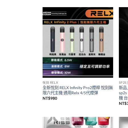
一次性/拋棄式
SP2
SP2S 9000口GEM一次性拋棄式電子煙
思博
新品上市
級煙
價
NT$
450
–
NT$
4,000
NT$
格
範
圍：
NT$450
到
NT$4,000