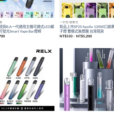
主機
一次性/拋棄式
現貨B.A一代通用主機可調式LED顯
新品上市SP2S Apollo 12000口
發光Smart Vape Bar煙桿
子煙 雙模式無煙霧 台灣現貨
價
700
NT$
550
–
NT$
5,200
格
範
圍：
NT$550
到
NT$5,200