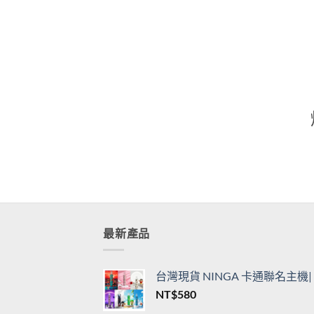
通用一代主機
用一
價
NT$
360
–
NT$
3,450
NT$
格
範
圍：
NT$360
到
NT$3,450