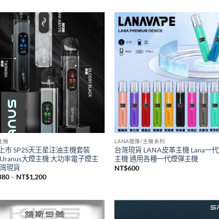
S主機
SP2S煙油
瑞傳奇版sp2s鈦色系列主機 全新升
台灣現貨新品SP2S煙油 思博瑞sp
桿 sp2一代通用主機
煙油30ML
500
NT$
380