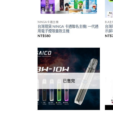
NINGA卡通主機
B.A
台灣現貨 NINGA 卡通聯名主機| 一代通
台灣
用電子煙限量款主機
示屏可
NT$
580
NT$