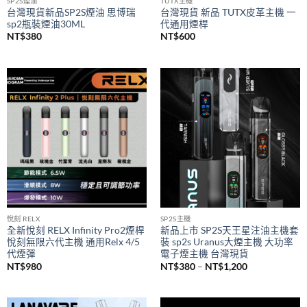
SP2S煙油
TUTX主機
台灣現貨新品SP2S煙油 思博瑞
台灣現貨 新品 TUTX皮革主機 一
sp2瓶裝煙油30ML
代通用煙桿
NT$
380
NT$
600
悅刻 RELX
SP2S主機
全新悅刻 RELX Infinity Pro2煙桿
新品上市 SP2S天王星注油主機套
悅刻無限六代主機 通用Relx 4/5
裝 sp2s Uranus大煙主機 大功率
代煙彈
電子煙主機 台灣現貨