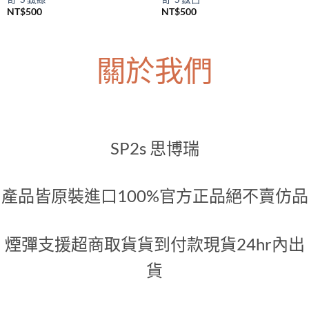
SP2S主機
SP2S主機
SP2S Legend S 一代升級煙桿 傳
SP2S Legend S 一代升級煙桿 傳
奇-S 鈦綠
奇-S 鈦白
NT$
500
NT$
500
關於我們
SP2s 思博瑞
產品皆原裝進口100%官方正品絕不賣仿品
煙彈支援超商取貨貨到付款現貨24hr內出