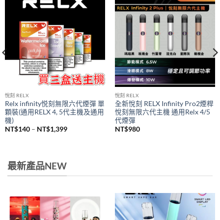
悅刻 RELX
悅刻 RELX
Relx infinity悦刻無限六代煙彈 單
全新悅刻 RELX Infinity Pro2煙桿
顆裝(通用RELX 4, 5代主機及通用
悅刻無限六代主機 通用Relx 4/5
機)
代煙彈
價
NT$
140
–
NT$
1,399
NT$
980
格
範
圍：
NT$140
到
最新產品NEW
NT$1,399