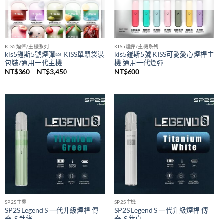
已售完
已售完
KIS5煙彈/主機系列
KIS5煙彈/主機系列
kis5鎧斯5號煙彈🍬 KISS單顆袋裝
kis5鎧斯5號 KISS可愛愛心煙桿主
包裝/通用一代主機
機 通用一代煙彈
價
NT$
360
–
NT$
3,450
NT$
600
格
範
圍：
NT$360
到
NT$3,450