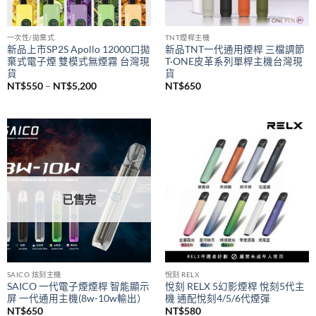
已售完
一次性/拋棄式
TNT煙桿主機
新品上市SP2S Apollo 12000口拋
新品TNT一代通用煙桿 三檔調節
棄式電子煙 雙模式無煙霧 台灣現
T·ONE皮革系列單桿主機台灣現
貨
貨
價
NT$
550
–
NT$
5,200
NT$
650
格
範
圍：
NT$550
到
NT$5,200
已售完