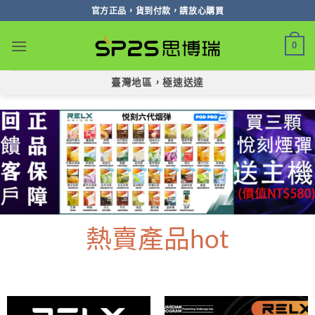
跳
官方正品，貨到付款，請放心購買
轉
至
0
內
容
臺灣地區，極速送達
熱賣產品hot