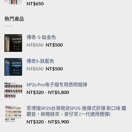
格
新品TNT一代通用煙桿 三檔調節 T·ONE皮革系列
範
單桿主機台灣現貨
圍：
NT$
650
NT$550
到
NT$5,200
熱門產品
傳奇-S-鈦金色
原
目
NT$
550
NT$
500
始
前
價
價
傳奇S-鈦藍色
格：
格：
原
目
NT$
550
NT$
500
NT$550。
NT$500。
始
前
價
價
SP2s Pro电子烟专用透明烟弹
格：
格：
價
NT$
320
–
NT$
5,800
NT$550。
NT$500。
格
範
思博瑞SP2S台灣現貨SP2S-換彈式菸彈 新口味 鐵
圍：