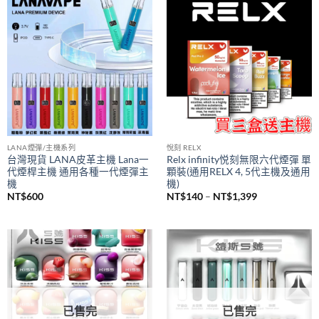
價
NT$
980
NT$
380
–
NT$
1,200
格
範
圍：
NT$380
到
NT$1,200
LANA煙彈/主機系列
悅刻 RELX
台灣現貨 LANA皮革主機 Lana一
Relx infinity悦刻無限六代煙彈 單
代煙桿主機 通用各種一代煙彈主
顆裝(通用RELX 4, 5代主機及通用
機
機)
價
NT$
600
NT$
140
–
NT$
1,399
格
範
圍：
NT$140
到
NT$1,399