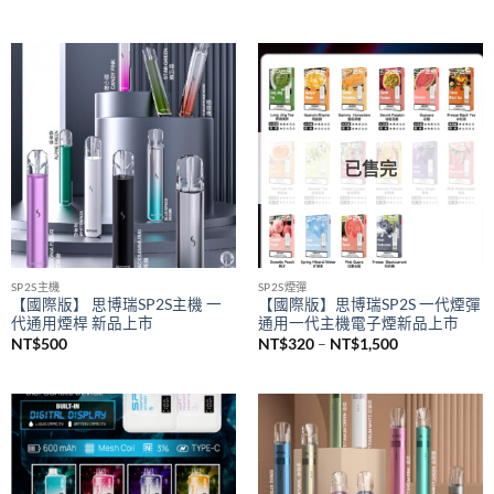
SAICO 炫刻主機
悅刻 RELX
SAICO 一代電子煙煙桿 智能顯示
悅刻 RELX 5幻影煙桿 悅刻5代主
屏 一代通用主機(8w-10w輸出）
機 通配悅刻4/5/6代煙彈
NT$
650
NT$
580
已售完
SP2S主機
SP2S煙彈
【國際版】 思博瑞SP2S主機 一
【國際版】思博瑞SP2S 一代煙彈
代通用煙桿 新品上市
通用一代主機電子煙新品上市
價
NT$
500
NT$
320
–
NT$
1,500
格
範
圍：
NT$320
到