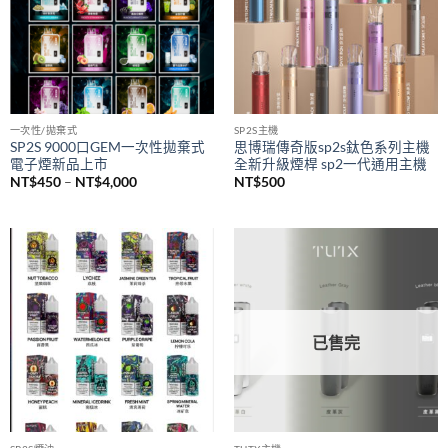
NT$1,500
一次性/拋棄式
SP2S主機
SP2S 9000口GEM一次性拋棄式
思博瑞傳奇版sp2s鈦色系列主機
電子煙新品上市
全新升級煙桿 sp2一代通用主機
價
NT$
450
–
NT$
4,000
NT$
500
格
範
圍：
NT$450
到
NT$4,000
已售完