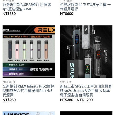
SP2S煙油
TUTX主機
台灣現貨新品SP2S煙油 思博瑞
台灣現貨 新品 TUTX皮革主機 一
sp2瓶裝煙油30ML
代通用煙桿
NT$
380
NT$
600
悅刻 RELX
SP2S主機
全新悅刻 RELX Infinity Pro2煙桿
新品上市 SP2S天王星注油主機套
悅刻無限六代主機 通用Relx 4/5
裝 sp2s Uranus大煙主機 大功率
代煙彈
電子煙主機 台灣現貨
價
NT$
980
NT$
380
–
NT$
1,200
格
範
圍：
NT$380