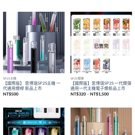
已售完
SP2S主機
SP2S煙彈
【國際版】 思博瑞SP2S主機 一
【國際版】思博瑞SP2S 一代煙彈
代通用煙桿 新品上市
通用一代主機電子煙新品上市
價
NT$
500
NT$
320
–
NT$
1,500
格
範
圍：
NT$320
到
NT$1,500