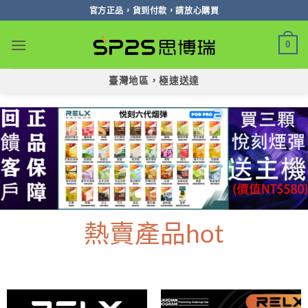
跳
官方正品，貨到付款，請放心購買
轉
至
0
內
容
臺灣地區，極速送達
熱賣產品hot