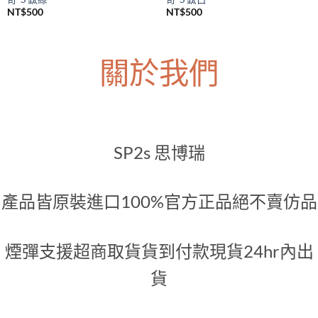
NT$
500
NT$
500
關於我們
SP2s 思博瑞
產品皆原裝進口100%官方正品絕不賣仿品
煙彈支援超商取貨貨到付款現貨24hr內出
貨