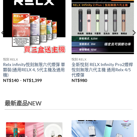
悅刻 RELX
悅刻 RELX
Relx infinity悦刻無限六代煙彈 單
全新悅刻 RELX Infinity Pro2煙桿
顆裝(通用RELX 4, 5代主機及通用
悅刻無限六代主機 通用Relx 4/5
機)
代煙彈
價
NT$
140
–
NT$
1,399
NT$
980
格
範
圍：
NT$140
到
最新產品NEW
NT$1,399