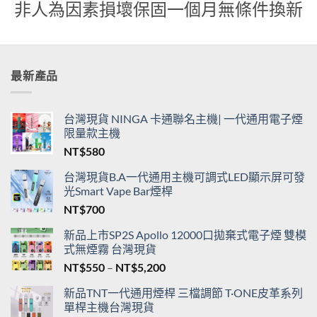
非人為因素損壞保固一個月無條件換新
最新產品
台灣現貨 NINGA 卡通聯名主機| 一代通用電子煙
限量款主機
NT$
580
台灣現貨B.A一代通用主機可調式LED顯示屏可發
光Smart Vape Bar煙桿
NT$
700
新品上市SP2S Apollo 12000口拋棄式電子煙 雙模
式無煙霧 台灣現貨
價
NT$
550
–
NT$
5,200
格
新品TNT一代通用煙桿 三檔調節 T·ONE皮革系列
範
單桿主機台灣現貨
圍：