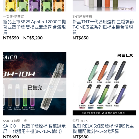
一次性/拋棄式
TNT煙桿主機
新品上市SP2S Apollo 12000口拋
新品TNT一代通用煙桿 三檔調節
棄式電子煙 雙模式無煙霧 台灣現
T·ONE皮革系列單桿主機台灣現
貨
貨
價
NT$
550
–
NT$
5,200
NT$
650
格
範
圍：
NT$550
到
NT$5,200
已售完
SAICO 炫刻主機
悅刻 RELX
SAICO 一代電子煙煙桿 智能顯示
悅刻 RELX 5幻影煙桿 悅刻5代主
屏 一代通用主機(8w-10w輸出）
機 通配悅刻4/5/6代煙彈
NT$
650
NT$
580