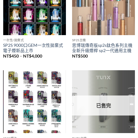
一次性/拋棄式
SP2S主機
SP2S 9000口GEM一次性拋棄式
思博瑞傳奇版sp2s鈦色系列主機
電子煙新品上市
全新升級煙桿 sp2一代通用主機
價
NT$
450
–
NT$
4,000
NT$
500
格
範
圍：
NT$450
到
NT$4,000
已售完