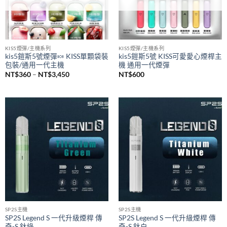
KIS5煙彈/主機系列
KIS5煙彈/主機系列
kis5鎧斯5號煙彈🍬 KISS單顆袋裝
kis5鎧斯5號 KISS可愛愛心煙桿主
包裝/通用一代主機
機 通用一代煙彈
價
NT$
360
–
NT$
3,450
NT$
600
格
範
圍：
NT$360
到
NT$3,450
SP2S主機
SP2S主機
SP2S Legend S 一代升級煙桿 傳
SP2S Legend S 一代升級煙桿 傳
奇-S 鈦綠
奇-S 鈦白