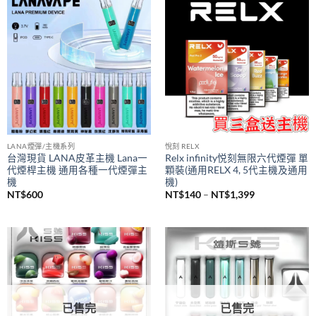
到
NT$1,200
LANA煙彈/主機系列
悅刻 RELX
台灣現貨 LANA皮革主機 Lana一
Relx infinity悦刻無限六代煙彈 單
代煙桿主機 通用各種一代煙彈主
顆裝(通用RELX 4, 5代主機及通用
機
機)
價
NT$
600
NT$
140
–
NT$
1,399
格
範
圍：
NT$140
到
NT$1,399
已售完
已售完