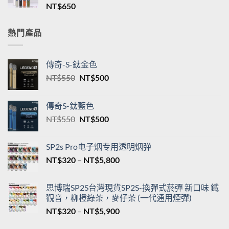
NT$
650
NT$550
到
NT$5,200
熱門產品
傳奇-S-鈦金色
原
目
NT$
550
NT$
500
始
前
價
價
傳奇S-鈦藍色
格：
格：
原
目
NT$
550
NT$
500
NT$550。
NT$500。
始
前
價
價
SP2s Pro电子烟专用透明烟弹
格：
格：
價
NT$
320
–
NT$
5,800
NT$550。
NT$500。
格
範
思博瑞SP2S台灣現貨SP2S-換彈式菸彈 新口味 鐵
圍：
觀音，柳橙綠茶，麥仔茶 (一代通用煙彈)
NT$320
價
NT$
320
–
NT$
5,900
到
格
NT$5,800