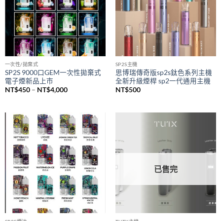
一次性/拋棄式
SP2S主機
SP2S 9000口GEM一次性拋棄式
思博瑞傳奇版sp2s鈦色系列主機
電子煙新品上市
全新升級煙桿 sp2一代通用主機
價
NT$
450
–
NT$
4,000
NT$
500
格
範
圍：
NT$450
到
NT$4,000
已售完