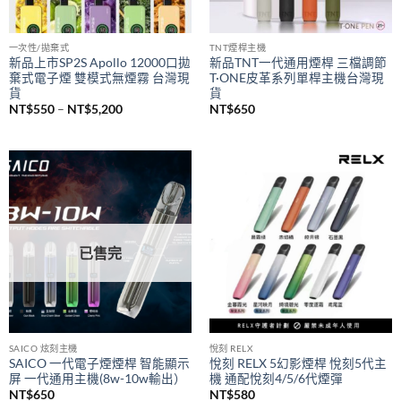
一次性/拋棄式
TNT煙桿主機
新品上市SP2S Apollo 12000口拋
新品TNT一代通用煙桿 三檔調節
棄式電子煙 雙模式無煙霧 台灣現
T·ONE皮革系列單桿主機台灣現
貨
貨
價
NT$
550
–
NT$
5,200
NT$
650
格
範
圍：
NT$550
到
NT$5,200
已售完
SAICO 炫刻主機
悅刻 RELX
SAICO 一代電子煙煙桿 智能顯示
悅刻 RELX 5幻影煙桿 悅刻5代主
屏 一代通用主機(8w-10w輸出）
機 通配悅刻4/5/6代煙彈
NT$
650
NT$
580