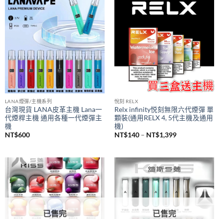
到
NT$1,200
LANA煙彈/主機系列
悅刻 RELX
台灣現貨 LANA皮革主機 Lana一
Relx infinity悦刻無限六代煙彈 單
代煙桿主機 通用各種一代煙彈主
顆裝(通用RELX 4, 5代主機及通用
機
機)
價
NT$
600
NT$
140
–
NT$
1,399
格
範
圍：
NT$140
到
NT$1,399
已售完
已售完