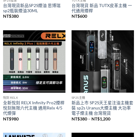
SP2S煙油
TUTX主機
台灣現貨新品SP2S煙油 思博瑞
台灣現貨 新品 TUTX皮革主機 一
sp2瓶裝煙油30ML
代通用煙桿
NT$
380
NT$
600
悅刻 RELX
SP2S主機
全新悅刻 RELX Infinity Pro2煙桿
新品上市 SP2S天王星注油主機套
悅刻無限六代主機 通用Relx 4/5
裝 sp2s Uranus大煙主機 大功率
代煙彈
電子煙主機 台灣現貨
價
NT$
980
NT$
380
–
NT$
1,200
格
範
圍：
NT$380