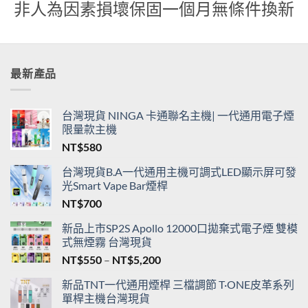
非人為因素損壞保固一個月無條件換新
最新產品
台灣現貨 NINGA 卡通聯名主機| 一代通用電子煙
限量款主機
NT$
580
台灣現貨B.A一代通用主機可調式LED顯示屏可發
光Smart Vape Bar煙桿
NT$
700
新品上市SP2S Apollo 12000口拋棄式電子煙 雙模
式無煙霧 台灣現貨
價
NT$
550
–
NT$
5,200
格
新品TNT一代通用煙桿 三檔調節 T·ONE皮革系列
範
單桿主機台灣現貨
圍：