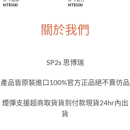
NT$
500
NT$
500
關於我們
SP2s 思博瑞
產品皆原裝進口100%官方正品絕不賣仿品
煙彈支援超商取貨貨到付款現貨24hr內出
貨