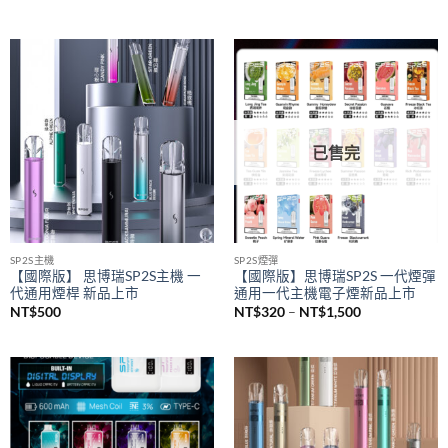
已售完
SP2S主機
SP2S煙彈
【國際版】 思博瑞SP2S主機 一
【國際版】思博瑞SP2S 一代煙彈
代通用煙桿 新品上市
通用一代主機電子煙新品上市
價
NT$
500
NT$
320
–
NT$
1,500
格
範
圍：
NT$320
到
NT$1,500