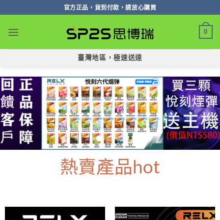
跳
官方正品，貨到付款，請放心購買
轉
至
0
內
容
臺灣地區，極速送達
熱賣產品hot