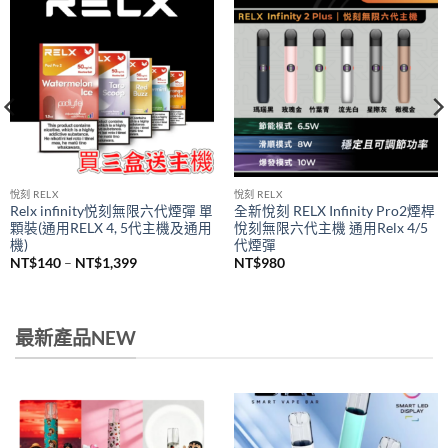
悅刻 RELX
悅刻 RELX
Relx infinity悦刻無限六代煙彈 單
全新悅刻 RELX Infinity Pro2煙桿
顆裝(通用RELX 4, 5代主機及通用
悅刻無限六代主機 通用Relx 4/5
機)
代煙彈
價
NT$
140
–
NT$
1,399
NT$
980
格
範
圍：
NT$140
到
最新產品NEW
NT$1,399