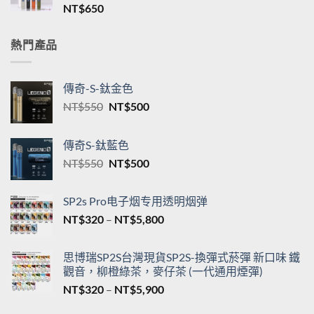
NT$
650
NT$550
到
NT$5,200
熱門產品
傳奇-S-鈦金色
原
目
NT$
550
NT$
500
始
前
價
價
傳奇S-鈦藍色
格：
格：
原
目
NT$
550
NT$
500
NT$550。
NT$500。
始
前
價
價
SP2s Pro电子烟专用透明烟弹
格：
格：
價
NT$
320
–
NT$
5,800
NT$550。
NT$500。
格
範
思博瑞SP2S台灣現貨SP2S-換彈式菸彈 新口味 鐵
圍：
觀音，柳橙綠茶，麥仔茶 (一代通用煙彈)
NT$320
價
NT$
320
–
NT$
5,900
到
格
NT$5,800