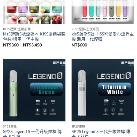
KIS5煙彈/主機系列
KIS5煙彈/主機系列
kis5鎧斯5號煙彈🍬 KISS單顆袋裝
kis5鎧斯5號 KISS可愛愛心煙桿主
包裝/通用一代主機
機 通用一代煙彈
價
NT$
360
–
NT$
3,450
NT$
600
格
範
圍：
NT$360
到
NT$3,450
SP2S主機
SP2S主機
SP2S Legend S 一代升級煙桿 傳
SP2S Legend S 一代升級煙桿 傳
奇-S 鈦綠
奇-S 鈦白